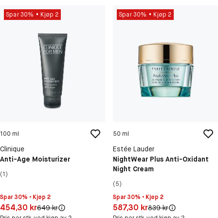
Spar 30%
Kjøp 2
Spar 30%
Kjøp 2
100 ml
50 ml
Clinique
Estée Lauder
Anti-Age Moisturizer
NightWear Plus Anti-Oxidant
Night Cream
(1)
(5)
Spar 30% • Kjøp 2
Spar 30% • Kjøp 2
Pris: 454,30 kr
Pris: 587,30 kr
454,30 kr
587,30 kr
Original pris:
Original pris:
649 kr
839 kr
Pris per stk. ved kjøp av 2
Pris per stk. ved kjøp av 2