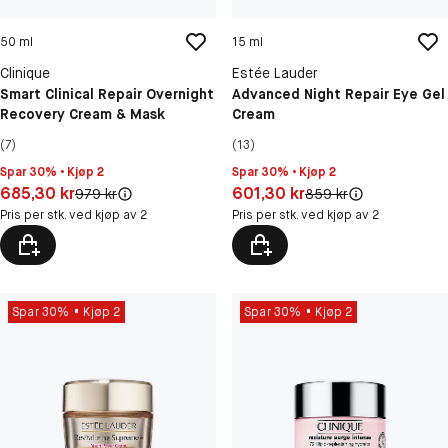
50 ml
15 ml
Clinique
Estée Lauder
Smart Clinical Repair Overnight
Advanced Night Repair Eye Gel
Recovery Cream & Mask
Cream
(7)
(13)
Spar 30% • Kjøp 2
Spar 30% • Kjøp 2
Pris: 685,30 kr
Pris: 601,30 kr
685,30 kr
601,30 kr
Original pris:
Original pris:
979 kr
859 kr
Pris per stk. ved kjøp av 2
Pris per stk. ved kjøp av 2
Spar 30%
Kjøp 2
Spar 30%
Kjøp 2