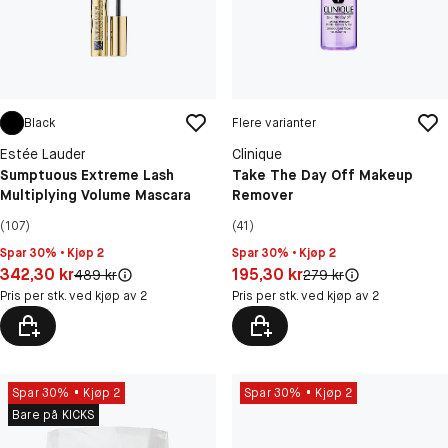
Black
Flere varianter
Estée Lauder
Clinique
Sumptuous Extreme Lash
Take The Day Off Makeup
Multiplying Volume Mascara
Remover
(107)
(41)
Spar 30% • Kjøp 2
Spar 30% • Kjøp 2
Pris: 342,30 kr
Pris: 195,30 kr
342,30 kr
195,30 kr
Original pris:
Original pris:
489 kr
279 kr
Pris per stk. ved kjøp av 2
Pris per stk. ved kjøp av 2
Spar 30%
Kjøp 2
Spar 30%
Kjøp 2
Bare på KICKS