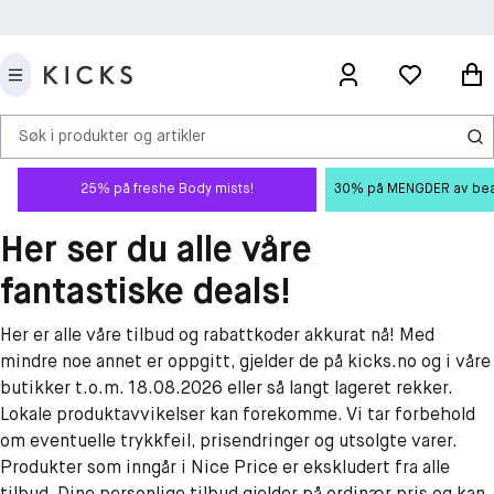
Søk i produkter og artikler
25% på freshe Body mists!
30% på MENGDER av beauty
Her ser du alle våre
fantastiske deals!
Her er alle våre tilbud og rabattkoder akkurat nå! Med
mindre noe annet er oppgitt, gjelder de på kicks.no og i våre
butikker t.o.m. 18.08.2026 eller så langt lageret rekker.
Lokale produktavvikelser kan forekomme. Vi tar forbehold
om eventuelle trykkfeil, prisendringer og utsolgte varer.
Produkter som inngår i Nice Price er ekskludert fra alle
tilbud. Dine personlige tilbud gjelder på ordinær pris og kan