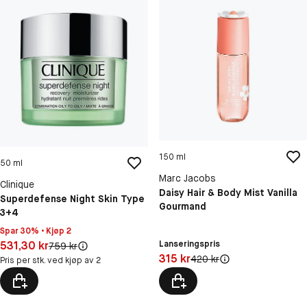
150 ml
50 ml
Marc Jacobs
Clinique
Daisy Hair & Body Mist Vanilla
Superdefense Night Skin Type
Gourmand
3+4
Spar 30% • Kjøp 2
Pris: 531,30 kr
531,30 kr
Lanseringspris
Original pris:
759 kr
Pris: 315 kr
315 kr
Original pris:
420 kr
Pris per stk. ved kjøp av 2