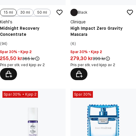
15 ml
30 ml
50 ml
Black
100 ml
Kiehl’s
Clinique
Midnight Recovery
High Impact Zero Gravity
Concentrate
Mascara
(94)
(6)
Spar 30% • Kjøp 2
Spar 30% • Kjøp 2
Pris: 255,50 kr
Pris: 279,30 kr
255,50 kr
279,30 kr
Original pris:
Original pris:
365 kr
399 kr
Pris per stk. ved kjøp av 2
Pris per stk. ved kjøp av 2
Spar 30%
Kjøp 2
Spar 30%