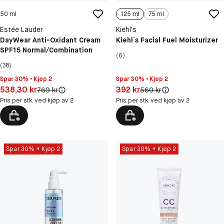
50 ml
125 ml
75 ml
Estée Lauder
Kiehl’s
DayWear Anti-Oxidant Cream
Kiehl´s Facial Fuel Moisturizer
SPF15 Normal/Combination
(6)
(38)
Spar 30% • Kjøp 2
Spar 30% • Kjøp 2
Pris: 538,30 kr
Pris: 392 kr
538,30 kr
392 kr
Original pris:
Original pris:
769 kr
560 kr
Pris per stk. ved kjøp av 2
Pris per stk. ved kjøp av 2
Spar 30%
Kjøp 2
Spar 30%
Kjøp 2