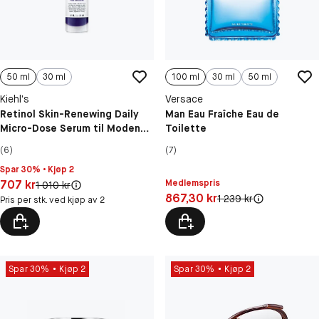
50 ml
30 ml
100 ml
30 ml
50 ml
Kiehl’s
Versace
Retinol Skin-Renewing Daily
Man Eau Fraîche Eau de
Micro-Dose Serum til Moden
Toilette
Hud
(6)
(7)
Spar 30% • Kjøp 2
Pris: 707 kr
707 kr
Medlemspris
Original pris:
1 010 kr
Pris: 867,30 kr
867,30 kr
Original pris:
1 239 kr
Pris per stk. ved kjøp av 2
Spar 30%
Kjøp 2
Spar 30%
Kjøp 2