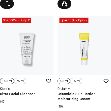
Spar 30%
Kjøp 2
Spar 30%
Kjøp 2
150 ml
75 ml
50 ml
15 ml
Kiehl’s
Dr.Jart+
Ultra Facial Cleanser
Ceramidin Skin Barrier
Moisturizing Cream
(48)
(18)