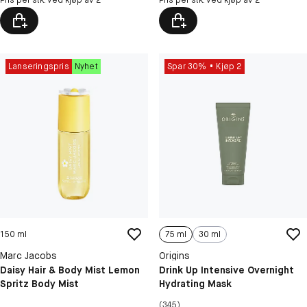
Lanseringspris
Nyhet
Spar 30%
Kjøp 2
150 ml
75 ml
30 ml
Marc Jacobs
Origins
Daisy Hair & Body Mist Lemon
Drink Up Intensive Overnight
Spritz Body Mist
Hydrating Mask
(345)