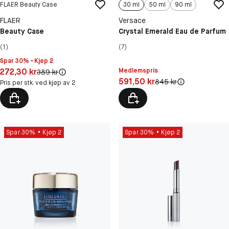
FLAER Beauty Case
30 ml
50 ml
90 ml
FLAER
Versace
Beauty Case
Crystal Emerald Eau de Parfum
(1)
(7)
Spar 30% • Kjøp 2
Pris: 272,30 kr
272,30 kr
Medlemspris
Original pris:
389 kr
Pris: 591,50 kr
591,50 kr
Original pris:
845 kr
Pris per stk. ved kjøp av 2
Spar 30%
Kjøp 2
Spar 30%
Kjøp 2