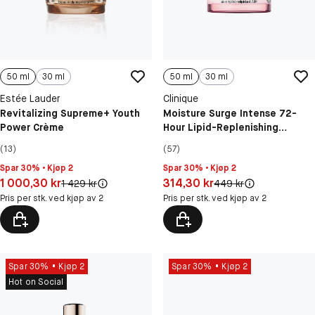
50 ml
30 ml
50 ml
30 ml
Estée Lauder
Clinique
Revitalizing Supreme+ Youth
Moisture Surge Intense 72-
Power Crème
Hour Lipid-Replenishing
Hydrating Face Cream
(13)
(57)
Spar 30% • Kjøp 2
Spar 30% • Kjøp 2
Pris: 1 000,30 kr
Pris: 314,30 kr
1 000,30 kr
314,30 kr
Original pris:
Original pris:
1 429 kr
449 kr
Pris per stk. ved kjøp av 2
Pris per stk. ved kjøp av 2
Spar 30%
Kjøp 2
Spar 30%
Kjøp 2
Hot on Social