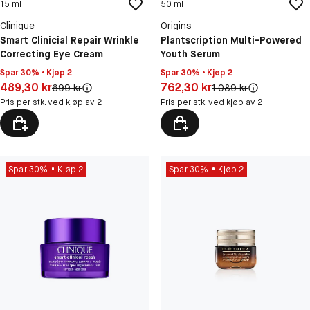
15 ml
50 ml
Clinique
Origins
Smart Clinicial Repair Wrinkle
Plantscription Multi-Powered
Correcting Eye Cream
Youth Serum
Spar 30% • Kjøp 2
Spar 30% • Kjøp 2
Pris: 489,30 kr
Pris: 762,30 kr
489,30 kr
762,30 kr
Original pris:
Original pris:
699 kr
1 089 kr
Pris per stk. ved kjøp av 2
Pris per stk. ved kjøp av 2
Spar 30%
Kjøp 2
Spar 30%
Kjøp 2