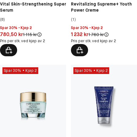
Vital Skin-Strengthening Super
Revitalizing Supreme+ Youth
Serum
Power Creme
(8)
(1)
Spar 30% • Kjøp 2
Spar 30% • Kjøp 2
Pris: 780,50 kr
Pris: 1 232 kr
780,50 kr
1 232 kr
Original pris:
Original pris:
1 115 kr
1 760 kr
Pris per stk. ved kjøp av 2
Pris per stk. ved kjøp av 2
Spar 30%
Kjøp 2
Spar 30%
Kjøp 2