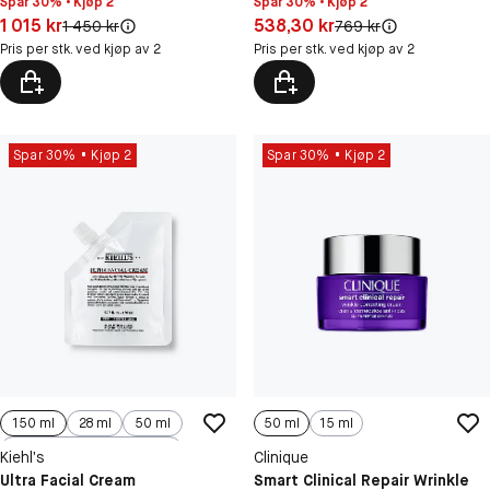
Spar 30% • Kjøp 2
Spar 30% • Kjøp 2
Pris: 1 015 kr
Pris: 538,30 kr
1 015 kr
538,30 kr
Original pris:
Original pris:
1 450 kr
769 kr
Pris per stk. ved kjøp av 2
Pris per stk. ved kjøp av 2
Spar 30%
Kjøp 2
Spar 30%
Kjøp 2
150 ml
28 ml
50 ml
50 ml
15 ml
125 ml
Kiehl’s
Clinique
Ultra Facial Cream
Smart Clinical Repair Wrinkle