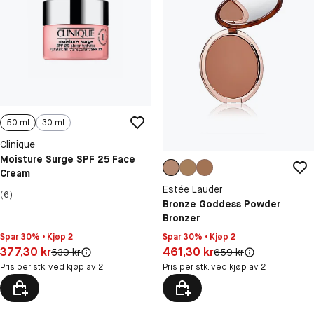
50 ml
30 ml
Clinique
Moisture Surge SPF 25 Face
Cream
Estée Lauder
(6)
Bronze Goddess Powder
Bronzer
Spar 30% • Kjøp 2
Spar 30% • Kjøp 2
Pris: 377,30 kr
Pris: 461,30 kr
377,30 kr
461,30 kr
Original pris:
Original pris:
539 kr
659 kr
Pris per stk. ved kjøp av 2
Pris per stk. ved kjøp av 2