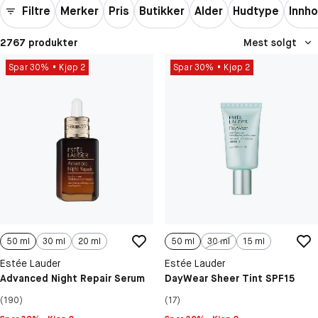
Filtre
Merker
Pris
Butikker
Alder
Hudtype
Innho
2767 produkter
Mest solgt
Spar 30%
Kjøp 2
Spar 30%
Kjøp 2
50 ml
30 ml
20 ml
50 ml
30 ml
15 ml
Estée Lauder
Estée Lauder
Advanced Night Repair Serum
DayWear Sheer Tint SPF15
(190)
(17)