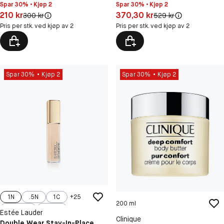
Spar 30% • Kjøp 2
Spar 30% • Kjøp 2
Pris: 210 kr
Pris: 370,30 kr
210 kr
370,30 kr
Original pris:
Original pris:
300 kr
529 kr
Pris per stk. ved kjøp av 2
Pris per stk. ved kjøp av 2
Spar 30%
Kjøp 2
Spar 30%
Kjøp 2
1N
.5N
1C
+
25
200 ml
2.5C
2C
Estée Lauder
Clinique
Double Wear Stay-In-Place