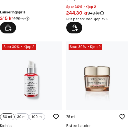
Spar 30% • Kjøp 2
Pris: 244,30 kr
Lanseringspris
244,30 kr
Original pris:
349 kr
Pris: 315 kr
315 kr
Original pris:
420 kr
Pris per stk. ved kjøp av 2
Spar 30%
Kjøp 2
Spar 30%
Kjøp 2
50 ml
30 ml
100 ml
75 ml
Kiehl’s
Estée Lauder