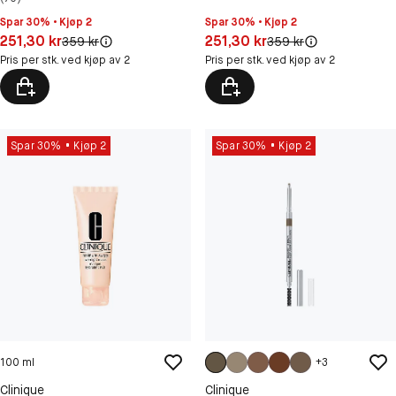
Spar 30% • Kjøp 2
Spar 30% • Kjøp 2
Pris: 251,30 kr
Pris: 251,30 kr
251,30 kr
251,30 kr
Original pris:
Original pris:
359 kr
359 kr
Pris per stk. ved kjøp av 2
Pris per stk. ved kjøp av 2
Spar 30%
Kjøp 2
Spar 30%
Kjøp 2
100 ml
+
3
Clinique
Clinique