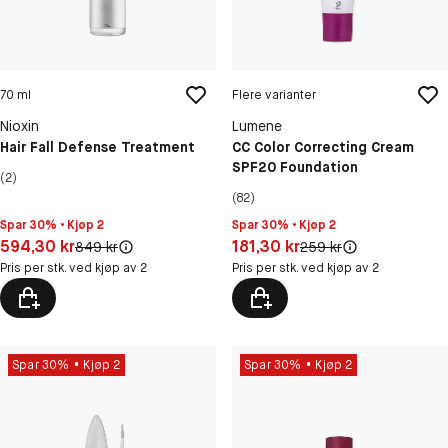
70 ml
Flere varianter
Nioxin
Lumene
Hair Fall Defense Treatment
CC Color Correcting Cream
SPF20 Foundation
(2)
(82)
Spar 30% • Kjøp 2
Spar 30% • Kjøp 2
Pris: 594,30 kr
Pris: 181,30 kr
594,30 kr
181,30 kr
Original pris:
Original pris:
849 kr
259 kr
Pris per stk. ved kjøp av 2
Pris per stk. ved kjøp av 2
Spar 30%
Kjøp 2
Spar 30%
Kjøp 2