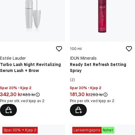
100 ml
Estée Lauder
IDUN Minerals
Turbo Lash Night Revitalizing
Ready Set Refresh Setting
Serum Lash + Brow
Spray
(2)
Spar 30% • Kjøp 2
Spar 30% • Kjøp 2
Pris: 342,30 kr
Pris: 181,30 kr
342,30 kr
181,30 kr
Original pris:
Original pris:
489 kr
259 kr
Pris per stk. ved kjøp av 2
Pris per stk. ved kjøp av 2
Spar 30%
Kjøp 2
Lanseringspris
Nyhet