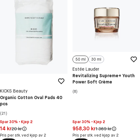
50 ml
30 ml
Estée Lauder
Revitalizing Supreme+ Youth
Power Soft Crème
KICKS Beauty
(8)
Organic Cotton Oval Pads 40
pcs
(21)
Spar 30% • Kjøp 2
Spar 30% • Kjøp 2
Pris: 958,30 kr
Pris: 14 kr
958,30 kr
14 kr
Original pris:
Original pris:
1 369 kr
20 kr
Pris per stk. ved kjøp av 2
Pris per stk. ved kjøp av 2