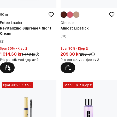
50 ml
Estée Lauder
Clinique
Revitalizing Supreme+ Night
Almost Lipstick
Cream
(81)
(2)
Spar 30% • Kjøp 2
Spar 30% • Kjøp 2
Pris: 1 014,30 kr
Pris: 209,30 kr
1 014,30 kr
209,30 kr
Original pris:
Original pris:
1 449 kr
299 kr
Pris per stk. ved kjøp av 2
Pris per stk. ved kjøp av 2
Spar 30%
Kjøp 2
Spar 30%
Kjøp 2