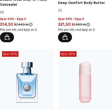
Deep Comfort Body Butter
Concealer
(3)
(4)
Spar 30% • Kjøp 2
Spar 30% • Kjøp 2
Pris: 321,30 kr
Pris: 314,30 kr
321,30 kr
314,30 kr
Original pris:
Original pris:
459 kr
449 kr
Pris per stk. ved kjøp av 2
Pris per stk. ved kjøp av 2
Spar 30%
Spar 25%