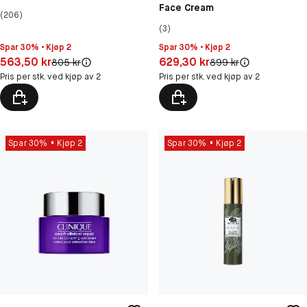
Face Cream
(206)
(3)
Spar 30% • Kjøp 2
Spar 30% • Kjøp 2
Pris: 563,50 kr
Pris: 629,30 kr
563,50 kr
629,30 kr
Original pris:
Original pris:
805 kr
899 kr
Pris per stk. ved kjøp av 2
Pris per stk. ved kjøp av 2
Spar 30%
Kjøp 2
Spar 30%
Kjøp 2