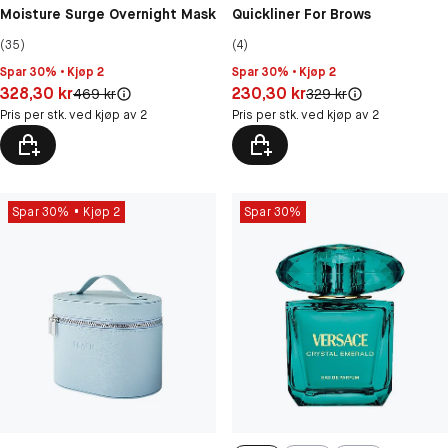
Moisture Surge Overnight Mask
Quickliner For Brows
(35)
(4)
Spar 30% • Kjøp 2
Spar 30% • Kjøp 2
Pris: 328,30 kr
Pris: 230,30 kr
328,30 kr
230,30 kr
Original pris:
Original pris:
469 kr
329 kr
Pris per stk. ved kjøp av 2
Pris per stk. ved kjøp av 2
Spar 30%
Kjøp 2
Spar 30%