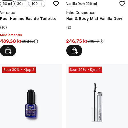
50 ml
30 ml
100 ml
Vanilla Dew 236 ml
Versace
Kylie Cosmetics
Pour Homme Eau de Toilette
Hair & Body Mist Vanilla Dew
(10)
(2)
Medlemspris
Pris: 489,30 kr
Pris: 246,75 kr
489,30 kr
246,75 kr
Original pris:
Original pris:
699 kr
329 kr
Spar 30%
Kjøp 2
Spar 30%
Kjøp 2