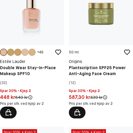
+
49
50 ml
Estée Lauder
Origins
Double Wear Stay-In-Place
Plantscription SPF25 Power
Makeup SPF10
Anti-Aging Face Cream
(32)
(12)
Spar 30% • Kjøp 2
Spar 30% • Kjøp 2
Pris: 448 kr
Pris: 587,30 kr
448 kr
587,30 kr
Original pris:
Original pris:
640 kr
839 kr
Pris per stk. ved kjøp av 2
Pris per stk. ved kjøp av 2
Spar 30%
Kjøp 2
Spar 30%
Kjøp 2