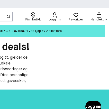
Finn butikk
Logg inn
Favoritter
Handlekurv
ENGDER av beauty ved kjøp av 2 eller flere!
 deals!
gitt, gjelder de
Lokale
risendringer og
. Dine personlige
bud, gaveesker,
Logg inn