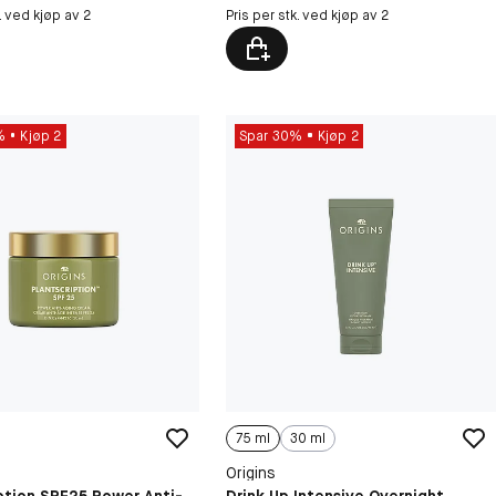
k. ved kjøp av 2
Pris per stk. ved kjøp av 2
%
Kjøp 2
Spar 30%
Kjøp 2
75 ml
30 ml
Origins