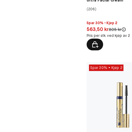
Ultra Facial Cream
(206)
Spar 30% • Kjøp 2
Pris: 563,50 kr
563,50 kr
Original pris:
805 kr
Pris per stk. ved kjøp av 2
Spar 30%
Kjøp 2