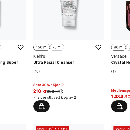
150 ml
75 ml
90 ml
Kiehl’s
Versace
ing Super
Ultra Facial Cleanser
Crystal N
(48)
(1)
Spar 30% • Kjøp 2
Pris: 210 kr
210 kr
Medlemspr
Original pris:
300 kr
Pris: 1 43
1 434,30
Pris per stk. ved kjøp av 2
Spar 30%
Kjøp 2
Spar 30