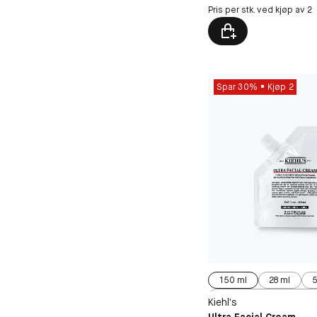
Pris per stk. ved kjøp av 2
Spar 30%
Kjøp 2
150 ml
28 ml
5
125 ml
Kiehl’s