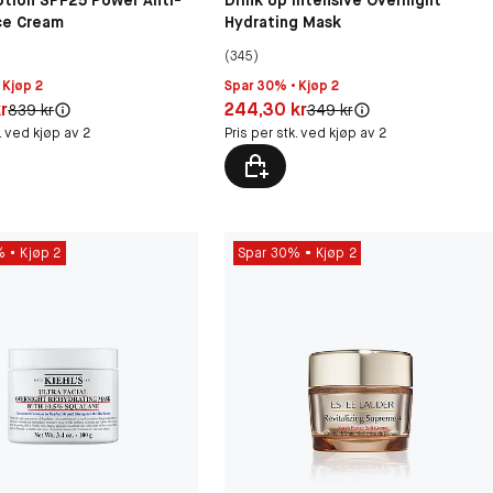
ption SPF25 Power Anti-
Drink Up Intensive Overnight
ce Cream
Hydrating Mask
(345)
 Kjøp 2
Spar 30% • Kjøp 2
30 kr
Pris: 244,30 kr
r
244,30 kr
Original pris:
Original pris:
839 kr
349 kr
k. ved kjøp av 2
Pris per stk. ved kjøp av 2
%
Kjøp 2
Spar 30%
Kjøp 2