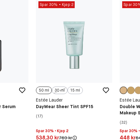
Spar 30%
Kjøp 2
Spar 30
50 ml
30 ml
15 ml
Estée Lauder
Estée Lau
r Serum
DayWear Sheer Tint SPF15
Double W
Makeup 
(17)
(32)
Spar 30% • Kjøp 2
Spar 30% •
Pris: 538,30 kr
Pris: 448
538,30 kr
448 kr
Original pris:
Or
769 kr
6