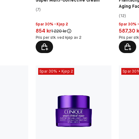
Super Multi-Corrective Cream
Plantscri
Aging Fa
(7)
(12)
Spar 30% • Kjøp 2
Spar 30% •
Pris: 854 kr
Pris: 587,
854 kr
587,30 k
Original pris:
1 220 kr
Pris per stk. ved kjøp av 2
Pris per st
Spar 30%
Kjøp 2
Spar 30