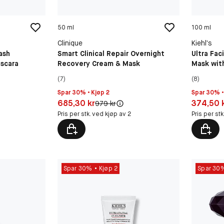
50 ml
100 ml
Clinique
Kiehl’s
ash
Smart Clinical Repair Overnight
Ultra Fac
ascara
Recovery Cream & Mask
Mask wit
(7)
(8)
Spar 30% • Kjøp 2
Spar 30% •
Pris: 685,30 kr
Pris: 374,
685,30 kr
374,50 
Original pris:
979 kr
Pris per stk. ved kjøp av 2
Pris per st
Spar 30%
Kjøp 2
Spar 30