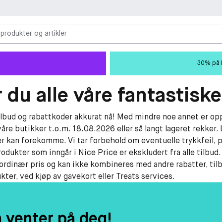
 produkter og artikler
30% på M
 du alle våre fantastiske
tilbud og rabattkoder akkurat nå! Med mindre noe annet er opp
våre butikker t.o.m. 18.08.2026 eller så langt lageret rekker. 
r kan forekomme. Vi tar forbehold om eventuelle trykkfeil, p
rodukter som inngår i Nice Price er ekskludert fra alle tilbud
 ordinær pris og kan ikke kombineres med andre rabatter, til
ter, ved kjøp av gavekort eller Treats services.
m venter på deg!