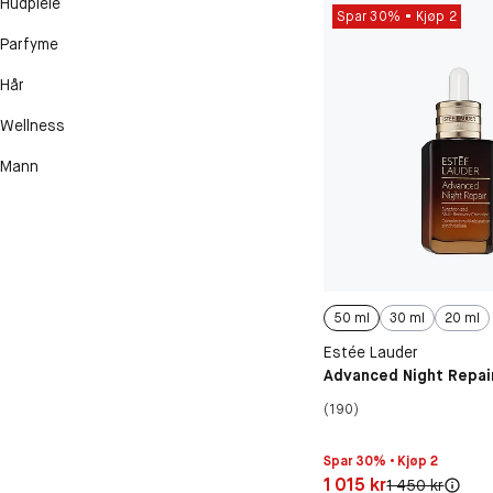
Hudpleie
Spar 30%
Kjøp 2
Parfyme
Hår
Wellness
Mann
50 ml
30 ml
20 ml
Estée Lauder
Advanced Night Repai
(190)
Spar 30% • Kjøp 2
Pris: 1 015 kr
1 015 kr
Original pris:
1 450 kr