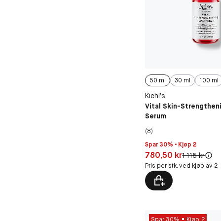
50 ml
30 ml
100 ml
Kiehl’s
Vital Skin-Strengthen
Serum
(8)
Spar 30% • Kjøp 2
Pris: 780,50 kr
780,50 kr
Original pris:
1 115 kr
Pris per stk. ved kjøp av 2
Spar 30%
Kjøp 2