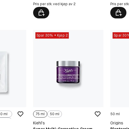
Pris per stk. ved kjøp av 2
Pris per st
Spar 30%
Kjøp 2
Spar 30
0 ml
75 ml
50 ml
50 ml
Kiehl’s
Origins