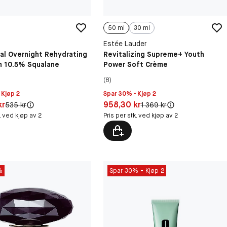
50 ml
30 ml
Estée Lauder
ial Overnight Rehydrating
Revitalizing Supreme+ Youth
h 10.5% Squalane
Power Soft Crème
(8)
 Kjøp 2
Spar 30% • Kjøp 2
50 kr
Pris: 958,30 kr
kr
958,30 kr
Original pris:
Original pris:
535 kr
1 369 kr
k. ved kjøp av 2
Pris per stk. ved kjøp av 2
%
Spar 30%
Kjøp 2