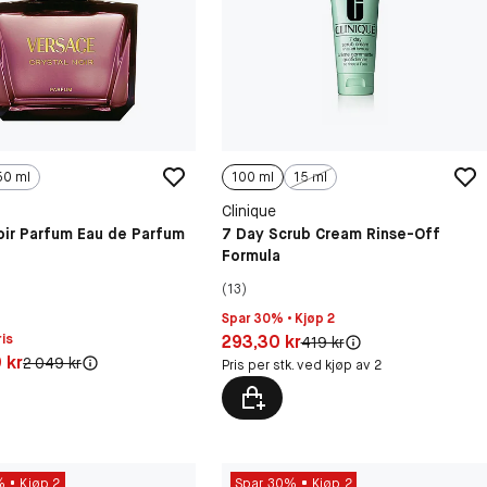
50 ml
100 ml
15 ml
Clinique
oir Parfum Eau de Parfum
7 Day Scrub Cream Rinse-Off
Formula
(13)
Spar 30% • Kjøp 2
Pris: 293,30 kr
is
293,30 kr
Original pris:
419 kr
4,30 kr
 kr
Original pris:
2 049 kr
Pris per stk. ved kjøp av 2
%
Kjøp 2
Spar 30%
Kjøp 2