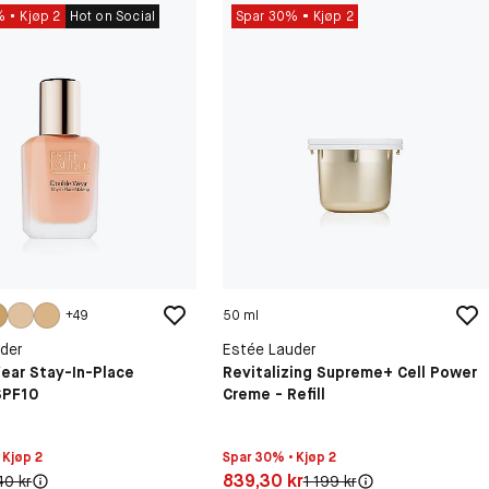
%
Kjøp 2
Hot on Social
Spar 30%
Kjøp 2
+
49
50 ml
der
Estée Lauder
ear Stay-In-Place
Revitalizing Supreme+ Cell Power
SPF10
Creme - Refill
 Kjøp 2
Spar 30% • Kjøp 2
 kr
Pris: 839,30 kr
839,30 kr
iginal pris:
Original pris:
40 kr
1 199 kr