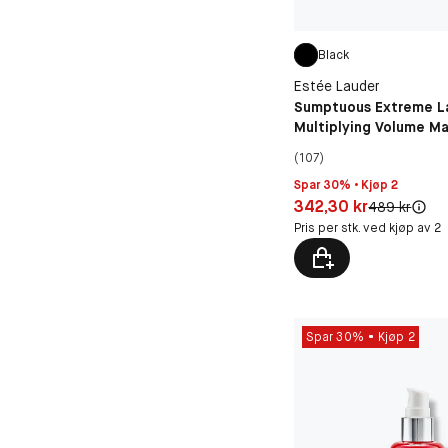
Black
Estée Lauder
Sumptuous Extreme L
Multiplying Volume M
(107)
Spar 30% • Kjøp 2
Pris: 342,30 kr
342,30 kr
Original pris:
489 kr
Pris per stk. ved kjøp av 2
Spar 30%
Kjøp 2