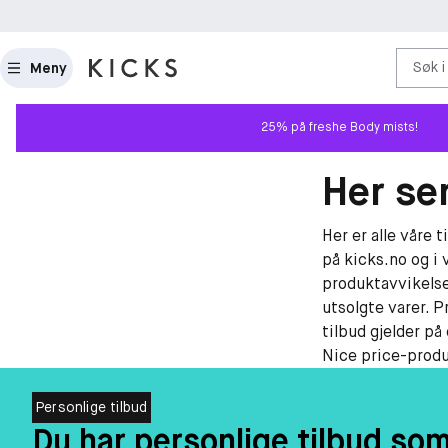
Søk i
Meny
25% på freshe Body mists!
Her ser
Her er alle våre 
på kicks.no og i 
produktavvikelse
utsolgte varer. P
tilbud gjelder på
Nice price-produk
Personlige tilbud
Du har personlige tilbud so