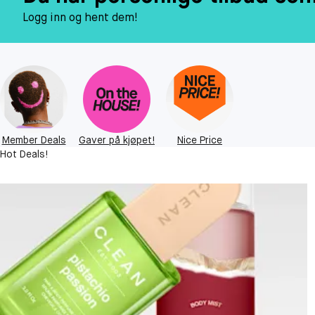
Logg inn og hent dem!
Member Deals
Gaver på kjøpet!
Nice Price
Hot Deals!