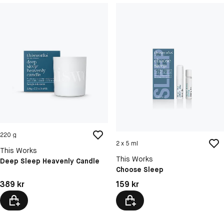
220 g
2 x 5 ml
This Works
This Works
Deep Sleep Heavenly Candle
Choose Sleep
Pris: 389 kr
Pris: 159 kr
389 kr
159 kr