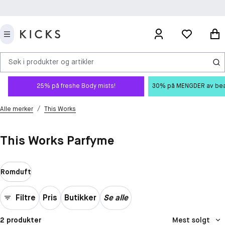
Søk i produkter og artikler
25% på freshe Body mists!
30% på MENGDER av beauty
/
Alle merker
This Works
This Works Parfyme
Romduft
Filtre
Pris
Butikker
Se alle
2 produkter
Mest solgt