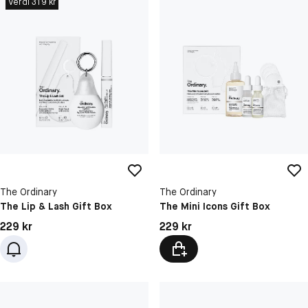
Verdi 319 kr
The Ordinary
The Ordinary
The Lip & Lash Gift Box
The Mini Icons Gift Box
Pris: 229 kr
Pris: 229 kr
229 kr
229 kr