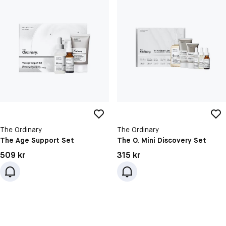
The Ordinary
The Ordinary
The Age Support Set
The O. Mini Discovery Set
Pris: 509 kr
Pris: 315 kr
509 kr
315 kr