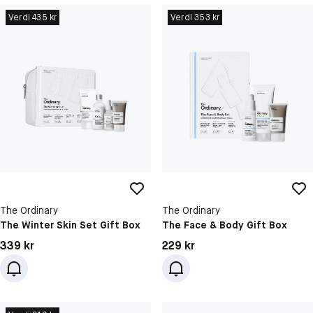
Verdi 435 kr
Verdi 353 kr
The Ordinary
The Ordinary
The Winter Skin Set Gift Box
The Face & Body Gift Box
Pris: 339 kr
Pris: 229 kr
339 kr
229 kr