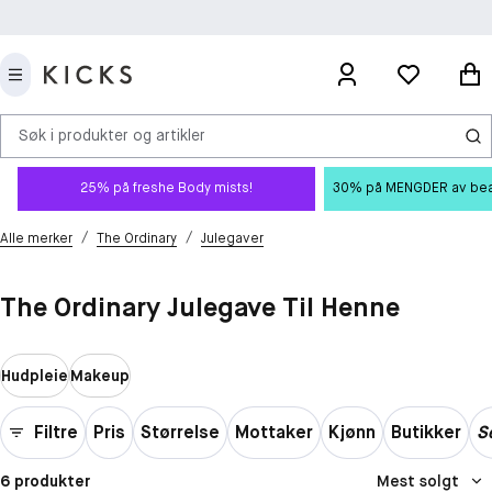
Søk i produkter og artikler
25% på freshe Body mists!
30% på MENGDER av beauty
/
/
Alle merker
The Ordinary
Julegaver
The Ordinary Julegave Til Henne
Hudpleie
Makeup
Filtre
Pris
Størrelse
Mottaker
Kjønn
Butikker
Se
6 produkter
Mest solgt