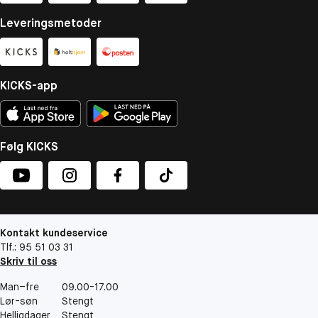
Leveringsmetoder
KICKS-app
Følg KICKS
Kontakt kundeservice
Tlf.: 95 51 03 31
Skriv til oss
Man–fre
09.00-17.00
Lør-søn
Stengt
Helligdager
Stengt