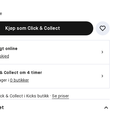
ne
Kjøp som Click & Collect
gt online
skjed
 & Collect om 4 timer
ager i
0 butikker
ck & Collect i Kicks butikk ·
Se priser
et