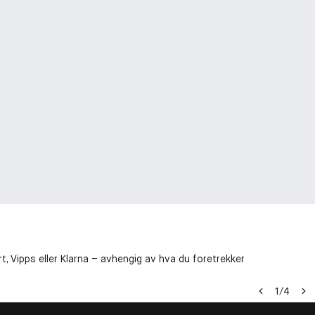
t, Vipps eller Klarna – avhengig av hva du foretrekker
1
/
4