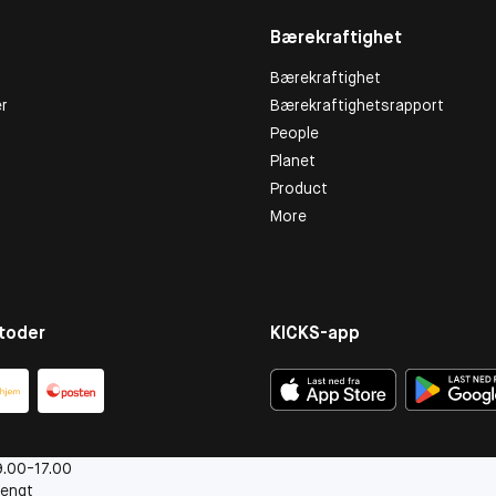
Bærekraftighet
Bærekraftighet
r
Bærekraftighetsrapport
People
Planet
Product
More
toder
KICKS-app
.00-17.00
engt