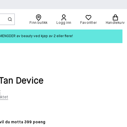
Finn butikk
Logg inn
Favoritter
Handlekurv
ENGDER av beauty ved kjøp av 2 eller flere!
Tan Device
t
ktet
il du motta 399 poeng