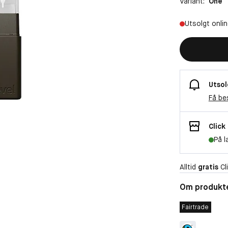
Variant:
One
Utsolgt onli
Utsol
Få be
Click
På l
Alltid
gratis
Cli
Om produkt
Fairtrade