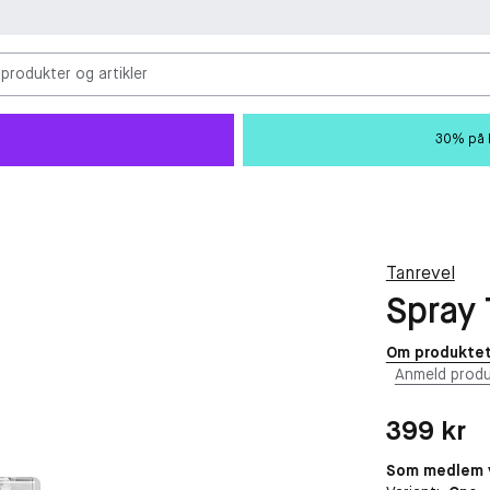
 produkter og artikler
30% på M
Tanrevel
Spray 
Om produkte
Anmeld produ
Pris: 399 kr
399 kr
Som medlem v