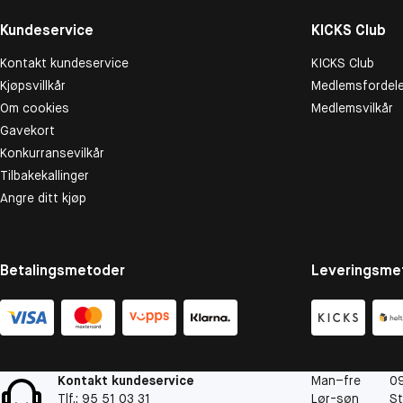
Kundeservice
KICKS Club
Kontakt kundeservice
KICKS Club
Kjøpsvillkår
Medlemsfordele
Om cookies
Medlemsvilkår
Gavekort
Konkurransevilkår
Tilbakekallinger
Angre ditt kjøp
Betalingsmetoder
Leveringsme
Kontakt kundeservice
Man–fre
09
Tlf.: 95 51 03 31
Lør-søn
St