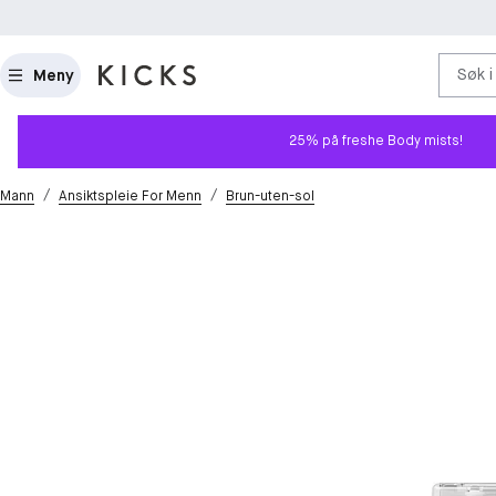
Søk i
Meny
25% på freshe Body mists!
/
/
Mann
Ansiktspleie For Menn
Brun-uten-sol