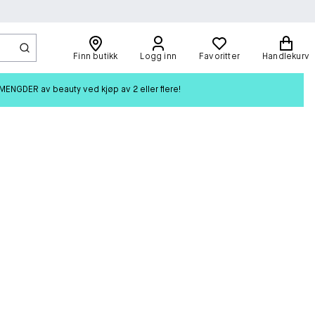
Finn butikk
Logg inn
Favoritter
Handlekurv
ENGDER av beauty ved kjøp av 2 eller flere!