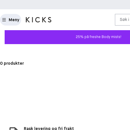
Søk i
Meny
25% på freshe Body mists!
0 produkter
Rask levering og fri frakt