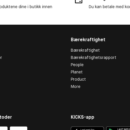
roduktene dine i butikk innen
Du kan betale med kor
Bærekraftighet
Bærekraftighet
r
Bærekraftighetsrapport
People
Planet
Product
More
toder
KICKS-app