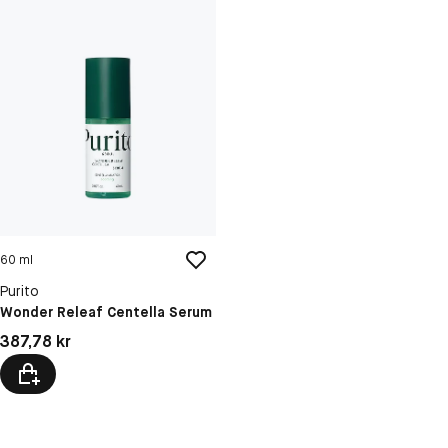
60 ml
Purito
Wonder Releaf Centella Serum
Pris: 387,78 kr
387,78 kr