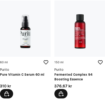
60 ml
150 ml
Purito
Purito
Pure Vitamin C Serum 60 ml
Fermented Complex 94
Boosting Essence
Pris: 310 kr
Pris: 376,67 kr
310 kr
376,67 kr