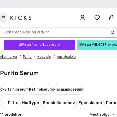
Søk i produkter og artikler
25% på freshe Body mists!
30% på MENGDER av beauty
/
/
/
Alle merker
Purito
Hudpleie
Ansiktspleie
Purito Serum
C-vitaminserum
Retinolserum
Niacinamidserum
Filtre
Hudtype
Spesielle behov
Egenskaper
Form
11 produkter
Mest solgt