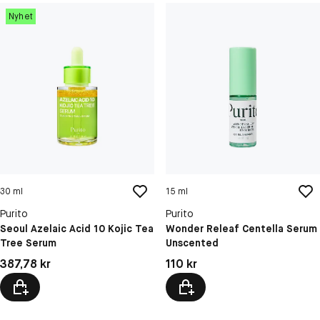
Nyhet
30 ml
15 ml
Purito
Purito
Seoul Azelaic Acid 10 Kojic Tea
Wonder Releaf Centella Serum
Tree Serum
Unscented
Pris: 387,78 kr
Pris: 110 kr
387,78 kr
110 kr