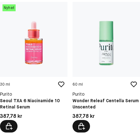
Nyhet
30 ml
60 ml
Purito
Purito
Seoul TXA 6 Niacinamide 10
Wonder Releaf Centella Serum
Retinal Serum
Unscented
Pris: 387,78 kr
Pris: 387,78 kr
387,78 kr
387,78 kr