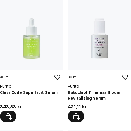
30 ml
30 ml
Purito
Purito
Clear Code Superfruit Serum
Bakuchiol Timeless Bloom
Revitalizing Serum
Pris: 343,33 kr
Pris: 421,11 kr
343,33 kr
421,11 kr