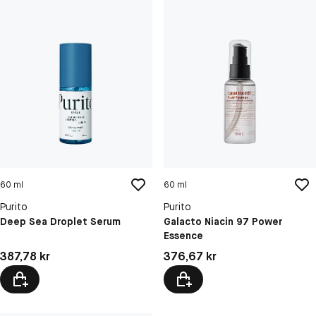
60 ml
60 ml
Purito
Purito
Deep Sea Droplet Serum
Galacto Niacin 97 Power
Essence
Pris: 387,78 kr
Pris: 376,67 kr
387,78 kr
376,67 kr