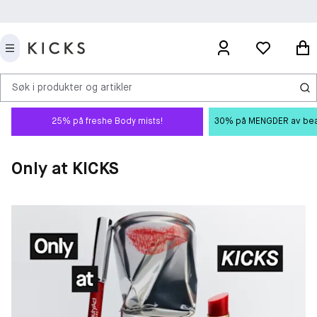
Søk i produkter og artikler
25% på freshe Body mists!
30% på MENGDER av beauty
Only at KICKS