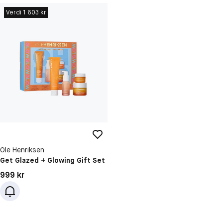
Verdi 1 603 kr
Ole Henriksen
Get Glazed + Glowing Gift Set
Pris: 999 kr
999 kr