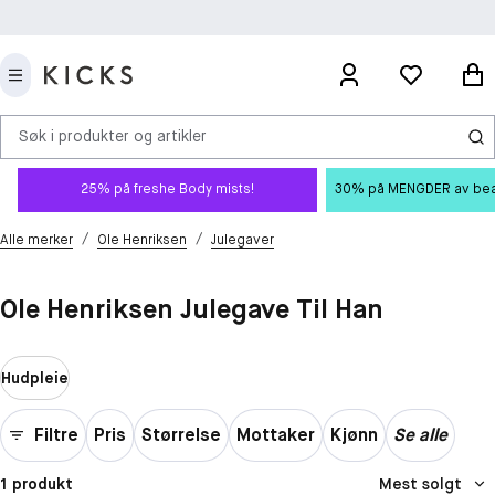
Søk i produkter og artikler
25% på freshe Body mists!
30% på MENGDER av beauty
/
/
Alle merker
Ole Henriksen
Julegaver
Ole Henriksen Julegave Til Han
Hudpleie
Filtre
Pris
Størrelse
Mottaker
Kjønn
Se alle
1 produkt
Mest solgt