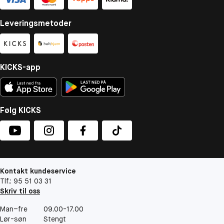
Leveringsmetoder
KICKS-app
Følg KICKS
Kontakt kundeservice
Tlf.: 95 51 03 31
Skriv til oss
Man–fre
09.00-17.00
Lør-søn
Stengt