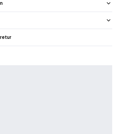
on
retur