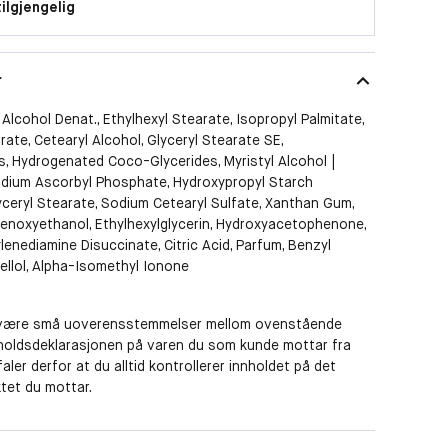
tilgjengelig
r
 Alcohol Denat., Ethylhexyl Stearate, Isopropyl Palmitate,
rate, Cetearyl Alcohol, Glyceryl Stearate SE,
, Hydrogenated Coco-Glycerides, Myristyl Alcohol |
odium Ascorbyl Phosphate, Hydroxypropyl Starch
ceryl Stearate, Sodium Cetearyl Sulfate, Xanthan Gum,
enoxyethanol, Ethylhexylglycerin, Hydroxyacetophenone,
lenediamine Disuccinate, Citric Acid, Parfum, Benzyl
nellol, Alpha-Isomethyl Ionone
være små uoverensstemmelser mellom ovenstående
nholdsdeklarasjonen på varen du som kunde mottar fra
aler derfor at du alltid kontrollerer innholdet på det
tet du mottar.