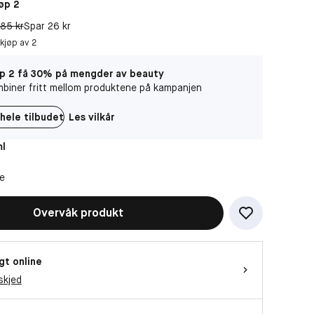
øp 2
Original pris:
85 kr
Spar 26 kr
 kjøp av 2
p 2 få 30% på mengder av beauty
biner fritt mellom produktene på kampanjen
hele tilbudet
Les vilkår
ml
ne
Overvåk produkt
gt online
skjed