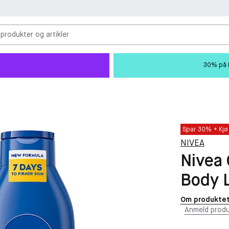
 produkter og artikler
30% på M
Spar 30%
Kjø
NIVEA
Nivea 
Body L
Om produkte
Anmeld produ