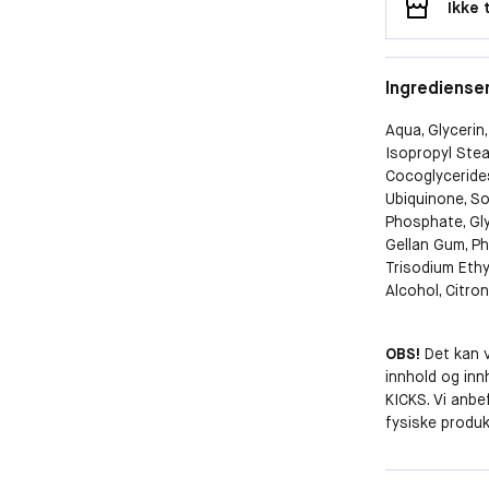
Ikke 
Ingrediense
Aqua, Glycerin,
Isopropyl Stea
Cocoglycerides
Ubiquinone, S
Phosphate, Gly
Gellan Gum, Ph
Trisodium Ethy
Alcohol, Citro
OBS!
Det kan 
innhold og in
KICKS. Vi anbef
fysiske produk