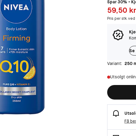
Spar 30% • Kj
Pris: 59,50 kr
59,50 kr
Pris per stk. ved
Kjø
Kom
Se 
Variant:
250 
Utsolgt onli
Utsol
Få be