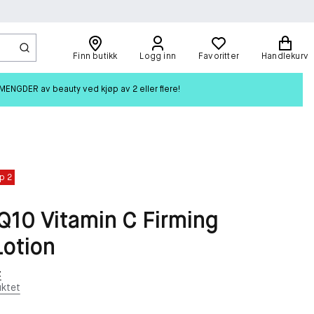
Finn butikk
Logg inn
Favoritter
Handlekurv
ENGDER av beauty ved kjøp av 2 eller flere!
p 2
Q10 Vitamin C Firming
otion
t
ktet