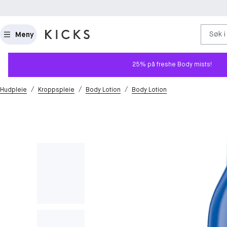
Søk i
Meny
25% på freshe Body mists!
/
/
/
Hudpleie
Kroppspleie
Body Lotion
Body Lotion