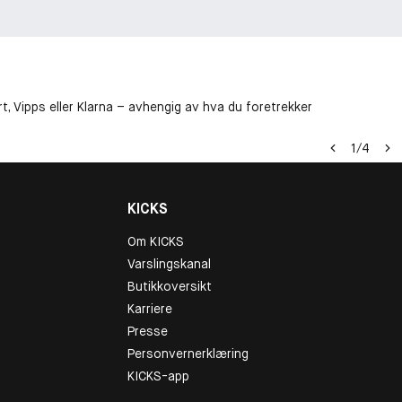
t, Vipps eller Klarna – avhengig av hva du foretrekker
1
/
4
KICKS
Om KICKS
Varslingskanal
Butikkoversikt
Karriere
Presse
Personvernerklæring
KICKS-app