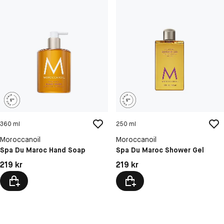
360 ml
250 ml
Moroccanoil
Moroccanoil
Spa Du Maroc Hand Soap
Spa Du Maroc Shower Gel
Pris: 219 kr
Pris: 219 kr
219 kr
219 kr