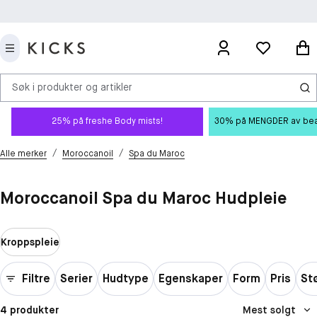
Søk i produkter og artikler
25% på freshe Body mists!
30% på MENGDER av beauty
/
/
Alle merker
Moroccanoil
Spa du Maroc
Moroccanoil Spa du Maroc Hudpleie
Kroppspleie
Filtre
Serier
Hudtype
Egenskaper
Form
Pris
St
4 produkter
Mest solgt