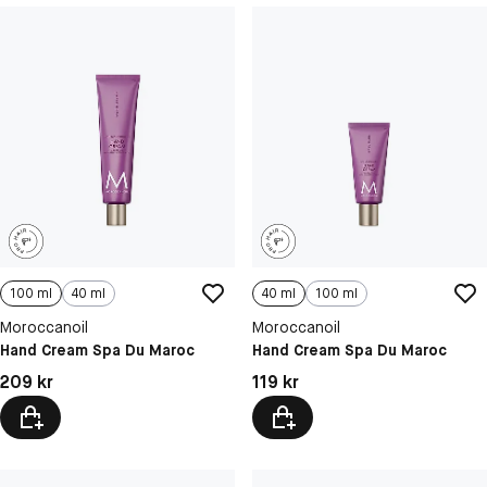
100 ml
40 ml
40 ml
100 ml
Moroccanoil
Moroccanoil
Hand Cream Spa Du Maroc
Hand Cream Spa Du Maroc
Pris: 209 kr
Pris: 119 kr
209 kr
119 kr