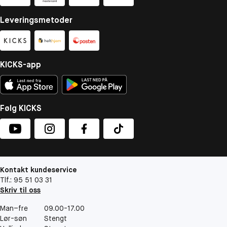
Leveringsmetoder
KICKS-app
Følg KICKS
Kontakt kundeservice
Tlf.: 95 51 03 31
Skriv til oss
Man–fre
09.00-17.00
Lør-søn
Stengt