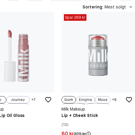
Sortering
:
Mest solgt
Spar 269 kr
p
Journey
+
7
Quirk
Enigma
Muse
+
6
e
Quest
Smirk
Werk
up
Milk Makeup
ul Search
ip Oil Gloss
Lip + Cheek Stick
(13)
kr
Pris: 60 kr
60 kr
Original pris:
329 kr