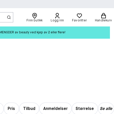
Finn butikk
Logg inn
Favoritter
Handlekurv
ENGDER av beauty ved kjøp av 2 eller flere!
Pris
Tilbud
Anmeldelser
Størrelse
Se alle