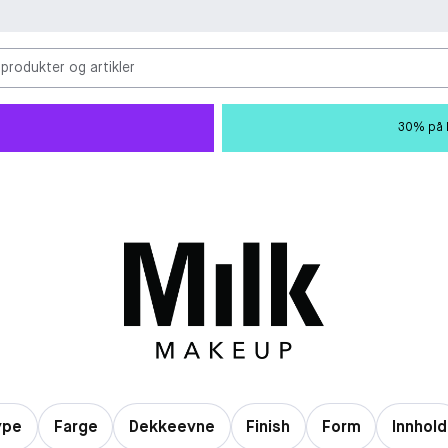
 produkter og artikler
30% på M
ype
Farge
Dekkeevne
Finish
Form
Innhold