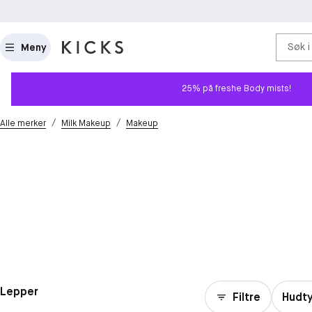
Søk i
Meny
25% på freshe Body mists!
/
/
Alle merker
Milk Makeup
Makeup
Lepper
Filtre
Hudt