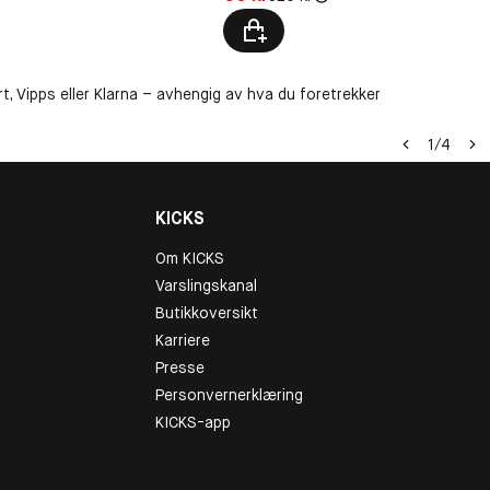
t, Vipps eller Klarna – avhengig av hva du foretrekker
1
/
4
KICKS
Om KICKS
Varslingskanal
Butikkoversikt
Karriere
Presse
Personvernerklæring
KICKS-app