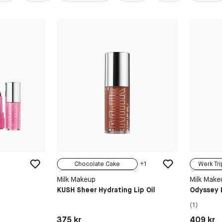
Chocolate Cake
+
1
Werk Tri
Green Dragon
Voyag
Milk Makeup
Milk Make
Cookie Dough
So
KUSH Sheer Hydrating Lip Oil
Odyssey L
Dream Machine
(1)
Pink Magic
Pris: 375 kr
Pris: 409 
375 kr
409 kr