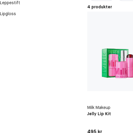
Leppestift
4 produkter
Lipgloss
Milk Makeup
Jelly Lip Kit
Pris: 495 kr
495 kr