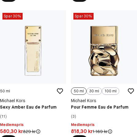
Spar 30%
Spar 30%
50 ml
50 ml
30 ml
100 ml
Michael Kors
Michael Kors
Sexy Amber Eau de Parfum
Pour Femme Eau de Parfum
(11)
(3)
Medlemspris
Medlemspris
Pris: 580,30 kr
Pris: 818,30 kr
580,30 kr
818,30 kr
Original pris:
Original pris:
829 kr
1 169 kr