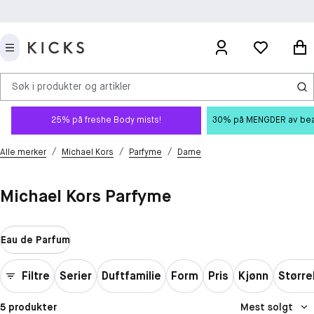
Søk i produkter og artikler
25% på freshe Body mists!
30% på MENGDER av beauty
/
/
/
Alle merker
Michael Kors
Parfyme
Dame
Michael Kors Parfyme
Eau de Parfum
Filtre
Serier
Duftfamilie
Form
Pris
Kjønn
Større
5 produkter
Mest solgt