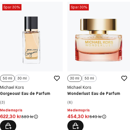
Spar 30%
Spar 30%
50 ml
30 ml
30 ml
50 ml
Michael Kors
Michael Kors
Gorgeous! Eau de Parfum
Wonderlust Eau de Parfum
(3)
(6)
Medlemspris
Medlemspris
Pris: 622,30 kr
Pris: 454,30 kr
622,30 kr
454,30 kr
Original pris:
Original pris:
889 kr
649 kr