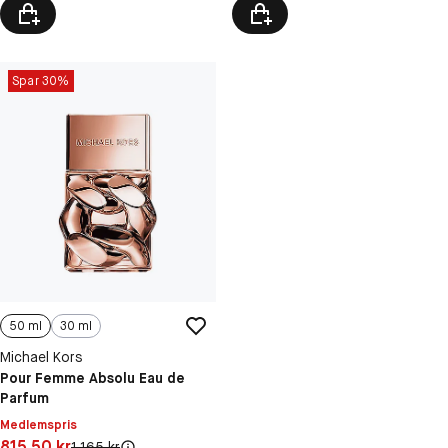
Spar 30%
50 ml
30 ml
Michael Kors
Pour Femme Absolu Eau de
Parfum
Medlemspris
Pris: 815,50 kr
815,50 kr
Original pris:
1 165 kr