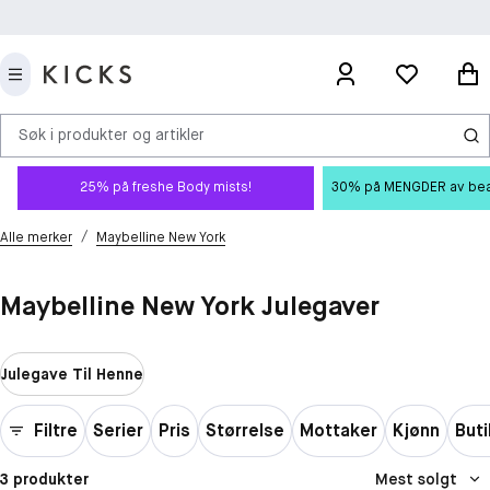
Søk i produkter og artikler
25% på freshe Body mists!
30% på MENGDER av beauty
/
Alle merker
Maybelline New York
Maybelline New York Julegaver
Julegave Til Henne
Filtre
Serier
Pris
Størrelse
Mottaker
Kjønn
Buti
3 produkter
Mest solgt