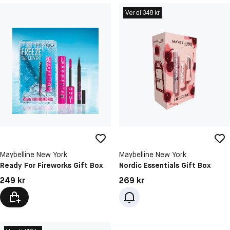
Verdi 348 kr
Maybelline New York
Maybelline New York
Ready For Fireworks Gift Box
Nordic Essentials Gift Box
Pris: 249 kr
Pris: 269 kr
249 kr
269 kr