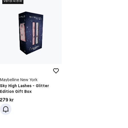
Verdi 418 kr
Maybelline New York
Sky High Lashes - Glitter
Edition Gift Box
Pris: 279 kr
279 kr