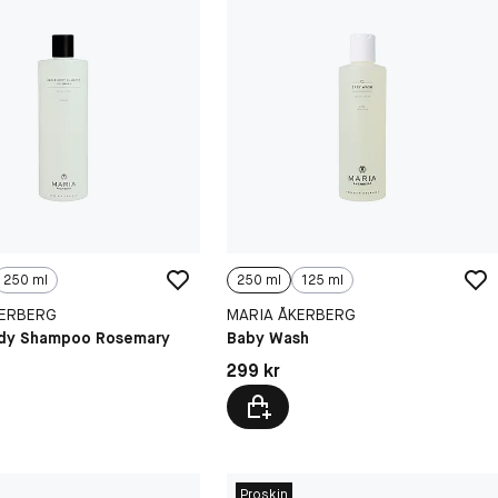
250 ml
250 ml
125 ml
KERBERG
MARIA ÅKERBERG
ody Shampoo Rosemary
Baby Wash
kr
Pris: 299 kr
299 kr
Proskin