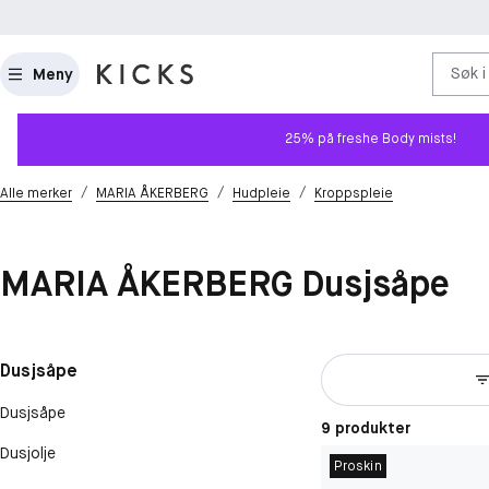
Søk i
Meny
25% på freshe Body mists!
/
/
/
Alle merker
MARIA ÅKERBERG
Hudpleie
Kroppspleie
MARIA ÅKERBERG Dusjsåpe
Dusjsåpe
Dusjsåpe
9 produkter
Dusjolje
Proskin