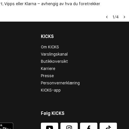
t, Vipps eller Klarna – avhengig av hva du foretrekker
1
/
4
KICKS
Om KICKS
Varslingskanal
Butikkoversikt
Karriere
Presse
Personvernerklæring
KICKS-app
Følg KICKS