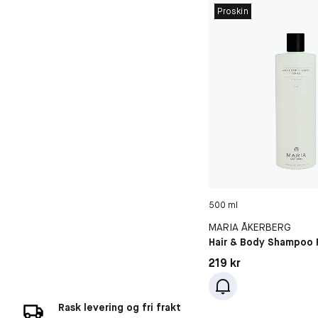
Proskin
500 ml
MARIA ÅKERBERG
Hair & Body Shampoo 
Pris: 219 kr
219 kr
Rask levering og fri frakt