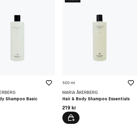
500 ml
KERBERG
MARIA ÅKERBERG
ody Shampoo Basic
Hair & Body Shampoo Essentials
kr
Pris: 219 kr
219 kr