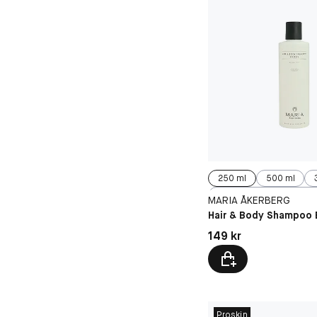
250 ml
500 ml
100 ml
MARIA ÅKERBERG
Hair & Body Shampoo 
Pris: 149 kr
149 kr
Proskin