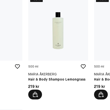
500 ml
500 ml
MARIA ÅKERBERG
MARIA Å
Hair & Body Shampoo Lemongrass
Hair & B
Pris: 219 kr
Pris: 219 
219 kr
219 kr