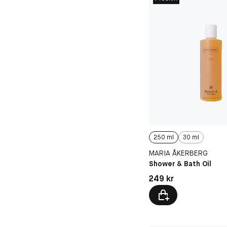
250 ml
30 ml
MARIA ÅKERBERG
Shower & Bath Oil
Pris: 249 kr
249 kr