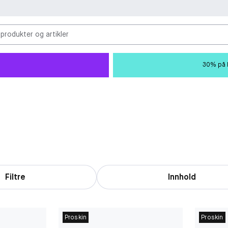
 produkter og artikler
30% på M
Filtre
Innhold
Proskin
Proskin