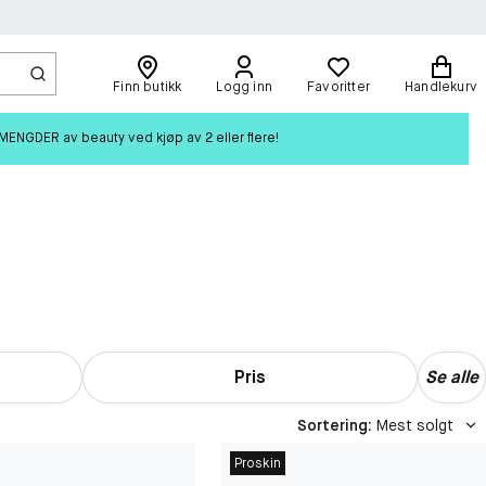
Finn butikk
Logg inn
Favoritter
Handlekurv
ENGDER av beauty ved kjøp av 2 eller flere!
Pris
Se alle
Sortering
:
Mest solgt
Proskin