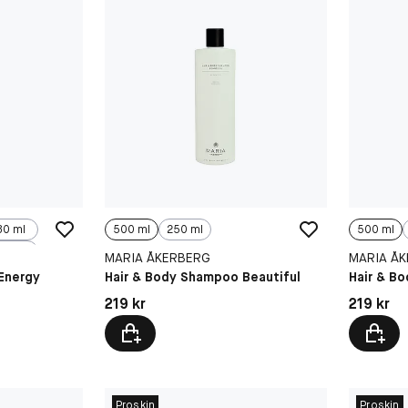
30 ml
500 ml
250 ml
500 ml
MARIA ÅKERBERG
MARIA Å
Energy
Hair & Body Shampoo Beautiful
Hair & B
Pris: 219 kr
Pris: 219 
219 kr
219 kr
Proskin
Proskin