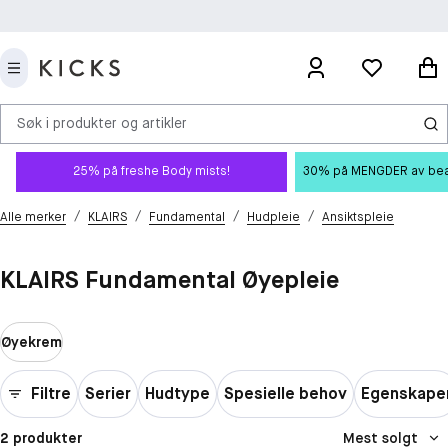
Søk i produkter og artikler
25% på freshe Body mists!
30% på MENGDER av beauty
/
/
/
/
Alle merker
KLAIRS
Fundamental
Hudpleie
Ansiktspleie
KLAIRS Fundamental Øyepleie
Øyekrem
Filtre
Serier
Hudtype
Spesielle behov
Egenskape
2 produkter
Mest solgt