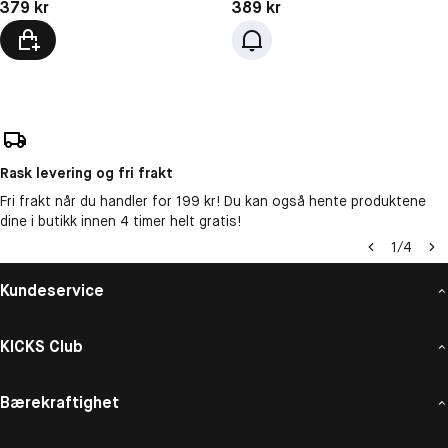
Pris: 389 kr
Pris: 379 kr
389 kr
379 kr
Rask levering og fri frakt
Fri frakt når du handler for 199 kr! Du kan også hente produktene
dine i butikk innen 4 timer helt gratis!
1
/
4
Kundeservice
KICKS Club
Bærekraftighet