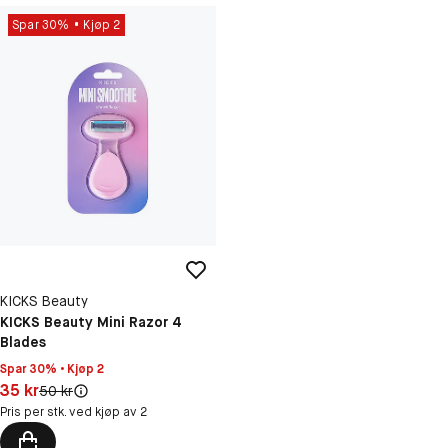
Spar 30%
Kjøp 2
KICKS Beauty
KICKS Beauty Mini Razor 4
Blades
Spar 30% • Kjøp 2
Pris: 35 kr
35 kr
Original pris:
50 kr
Pris per stk. ved kjøp av 2