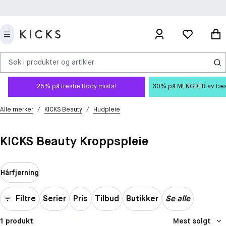
Søk i produkter og artikler
25% på freshe Body mists!
30% på MENGDER av beauty
/
/
Alle merker
KICKS Beauty
Hudpleie
KICKS Beauty Kroppspleie
Hårfjerning
Filtre
Serier
Pris
Tilbud
Butikker
Se alle
1 produkt
Mest solgt