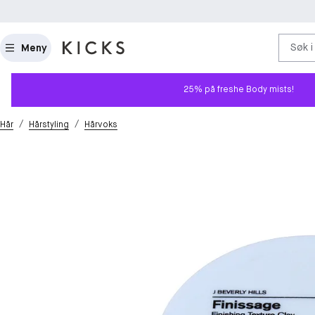
Søk i
Meny
25% på freshe Body mists!
/
/
Hår
Hårstyling
Hårvoks