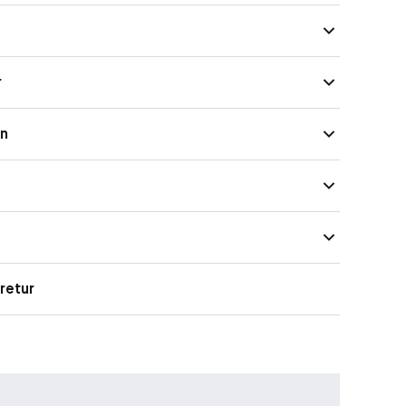
r
on
retur