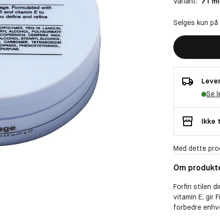
Variant:
71 ml
Selges kun på
Lever
Se l
Ikke 
Med dette pro
Om produkt
Forfin stilen 
vitamin E, gir 
forbedre enhver