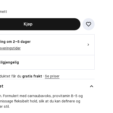
 nett
Kjøp
ing om 2–5 dager
everingstider
tilgjengelig
duktet får du
gratis frakt
·
Se priser
et
din. Formulert med carnaubavoks, provitamin B-5 og
Finissage fleksibelt hold, slik at du kan definere og
 stil.