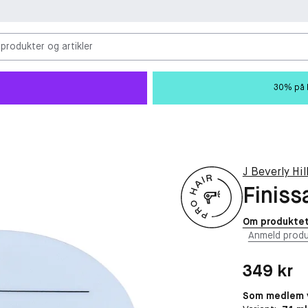
 produkter og artikler
30% på M
J Beverly Hil
Finiss
Om produkte
Anmeld produ
Pris: 349 kr
349 kr
Som medlem v