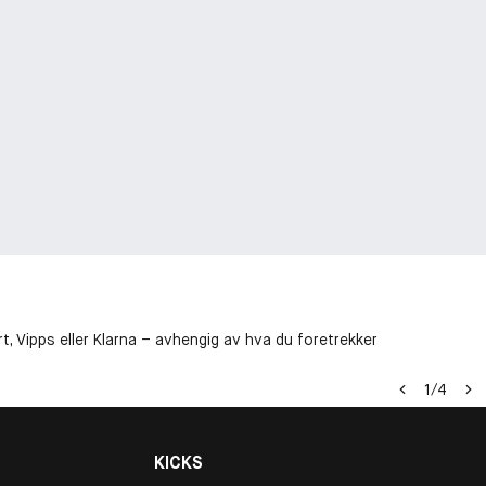
t, Vipps eller Klarna – avhengig av hva du foretrekker
1
/
4
KICKS