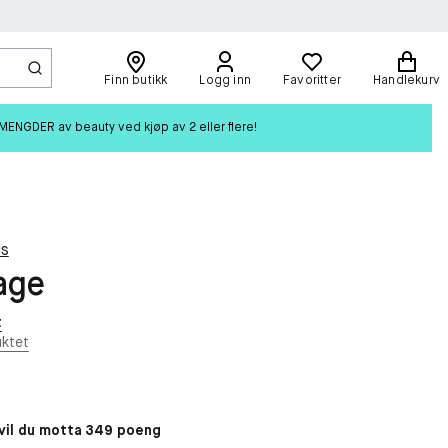
Finn butikk
Logg inn
Favoritter
Handlekurv
ENGDER av beauty ved kjøp av 2 eller flere!
ls
age
t
ktet
il du motta 349 poeng