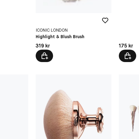
ICONIC LONDON
Highlight & Blush Brush
Pris: 319 kr
Pris: 175 
319 kr
175 kr