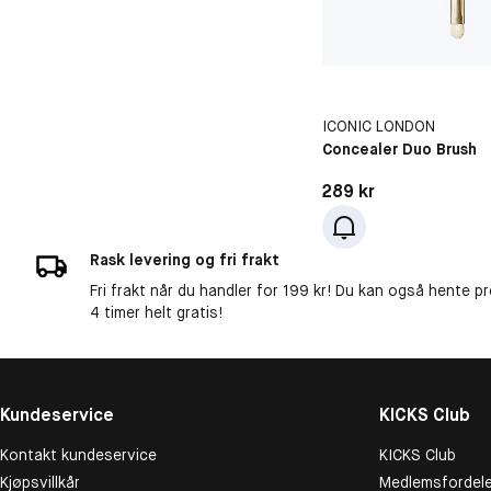
ICONIC LONDON
Concealer Duo Brush
Pris: 289 kr
289 kr
Rask levering og fri frakt
Fri frakt når du handler for 199 kr! Du kan også hente p
4 timer helt gratis!
Kundeservice
KICKS Club
Kontakt kundeservice
KICKS Club
Kjøpsvillkår
Medlemsfordele