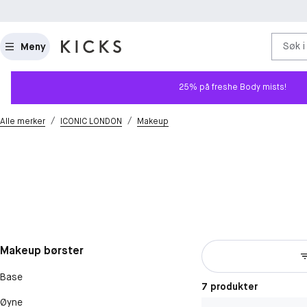
Søk i
Meny
25% på freshe Body mists!
/
/
Alle merker
ICONIC LONDON
Makeup
Makeup børster
Base
7 produkter
Øyne