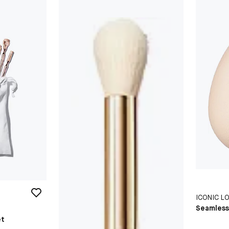
ICONIC L
Seamless
et