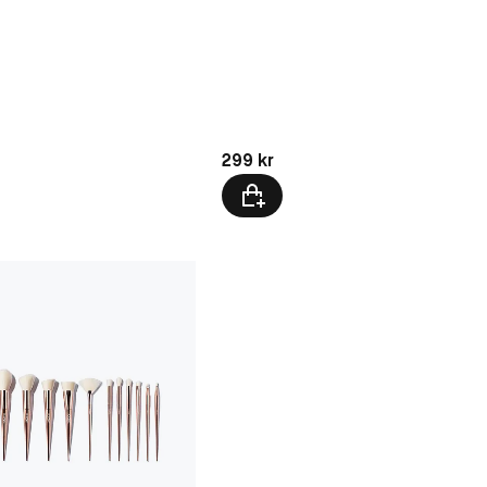
kr
Pris: 299 kr
299 kr