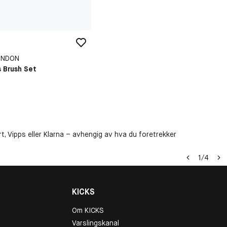
ONDON
s Brush Set
9 kr
t, Vipps eller Klarna – avhengig av hva du foretrekker
1
/
4
KICKS
Om KICKS
Varslingskanal