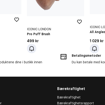
ICONIC L
ICONIC LONDON
All Angle
Pro Puff Brush
Pris: 1 02
Pris: 499 kr
1 029 kr
499 kr
Betalingsmetoder
roduktene dine i butikk innen
Du kan betale med kor
Bærekraftighet
Bærekraftighet
r
Bærekraftighetsrapport