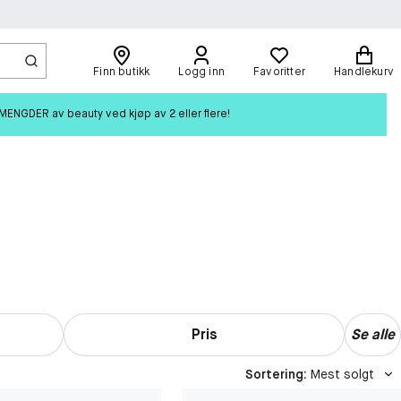
Finn butikk
Logg inn
Favoritter
Handlekurv
ENGDER av beauty ved kjøp av 2 eller flere!
Pris
Se alle
Sortering
:
Mest solgt