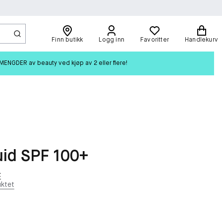
Finn butikk
Logg inn
Favoritter
Handlekurv
ENGDER av beauty ved kjøp av 2 eller flere!
uid SPF 100+
t
ktet