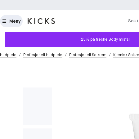
Søk i
Meny
25% på freshe Body mists!
/
/
/
Hudpleie
Profesjonell Hudpleie
Profesjonell Solkrem
Kjemisk Solkr