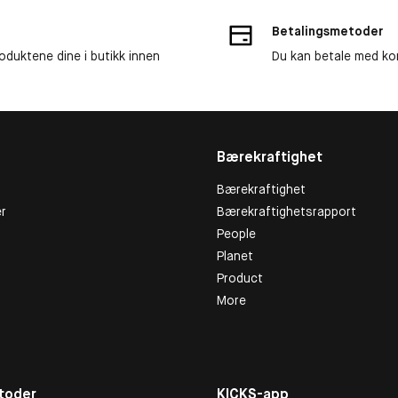
Betalingsmetoder
roduktene dine i butikk innen
Du kan betale med kor
Bærekraftighet
Bærekraftighet
r
Bærekraftighetsrapport
People
Planet
Product
More
toder
KICKS-app