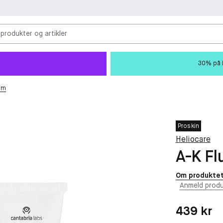
 produkter og artikler
30% på M
em
Proskin
Heliocare
A-K Fl
Om produkte
Anmeld produ
Pris: 439 kr
439 kr