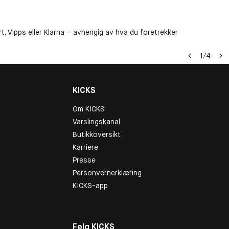
t, Vipps eller Klarna – avhengig av hva du foretrekker
1
/
4
KICKS
Om KICKS
Varslingskanal
Butikkoversikt
Karriere
Presse
Personvernerklæring
KICKS-app
Følg KICKS