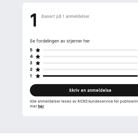
1
Basert på
1
anmeldelser
Se fordelingen av stjerner her
5
4
3
2
1
Skriv en anmeldelse
Alle anmeldelser leses av KICKS kundeservice før publiserin
mer
her