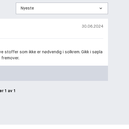
Sorter
etter
30.06.2024
ve stoffer som ikke er nødvendig i solkrem. Gikk i søpla
m fremover.
er 1 av 1