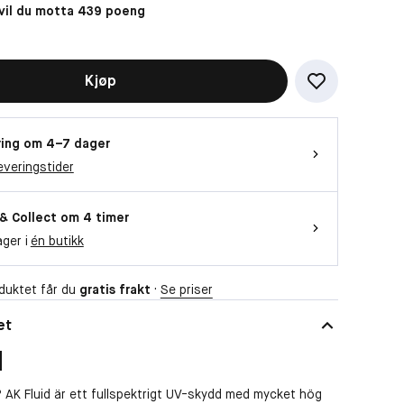
il du motta 439 poeng
Kjøp
ing om 4–7 dager
everingstider
 & Collect om 4 timer
ager i
én butikk
duktet får du
gratis frakt
·
Se priser
et
 AK Fluid är ett fullspektrigt UV-skydd med mycket hög