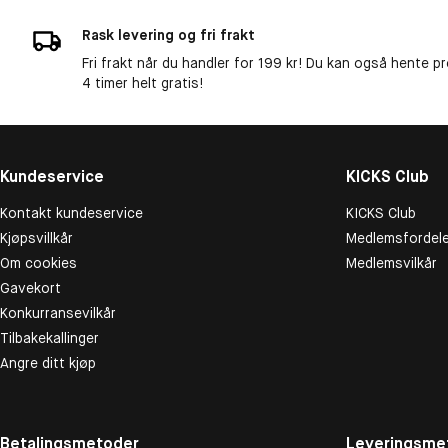
Rask levering og fri frakt
Fri frakt når du handler for 199 kr! Du kan også hente p
4 timer helt gratis!
Kundeservice
KICKS Club
Kontakt kundeservice
KICKS Club
Kjøpsvillkår
Medlemsfordele
Om cookies
Medlemsvilkår
Gavekort
Konkurransevilkår
Tilbakekallinger
Angre ditt kjøp
Betalingsmetoder
Leveringsme