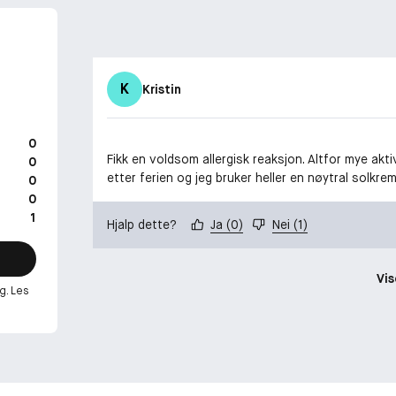
K
Kristin
0
Fikk en voldsom allergisk reaksjon. Altfor mye akti
0
etter ferien og jeg bruker heller en nøytral solkre
0
0
1
Hjalp dette?
Ja
(
0
)
Nei
(
1
)
Vis
g. Les