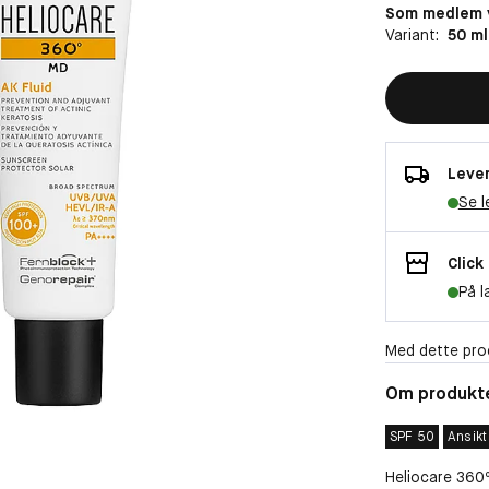
Som medlem v
Variant:
50 ml
Lever
Se l
Click
På l
Med dette pro
Om produkt
SPF 50
Ansikt
Heliocare 360º