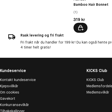
Bamboo Hair Bonnet
(1)
Pris: 319 kr
319 kr
Rask levering og fri frakt
Fri frakt når du handler for 199 kr! Du kan også hente p
4 timer helt gratis!
Kundeservice
KICKS Club
Kontakt kundeservice
KICKS Club
Kjøpsvillkår
Medlemsfordele
Om cookies
Medlemsvilkår
Gavekort
Konkurransevilkår
Tilbakekallinger