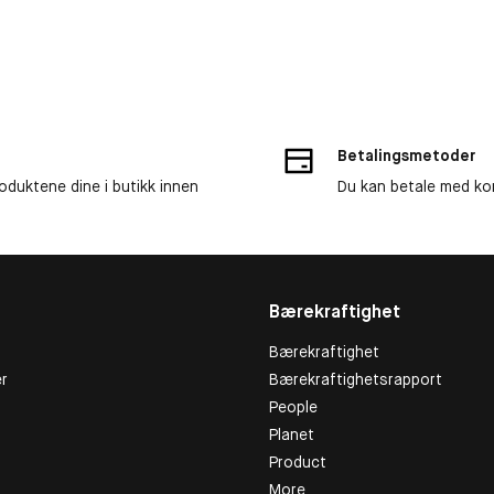
Betalingsmetoder
roduktene dine i butikk innen
Du kan betale med kor
Bærekraftighet
Bærekraftighet
r
Bærekraftighetsrapport
People
Planet
Product
More