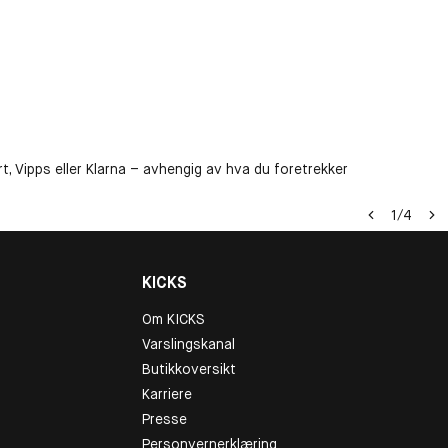
t, Vipps eller Klarna – avhengig av hva du foretrekker
1
/
4
KICKS
Om KICKS
Varslingskanal
Butikkoversikt
Karriere
Presse
Personvernerklæring