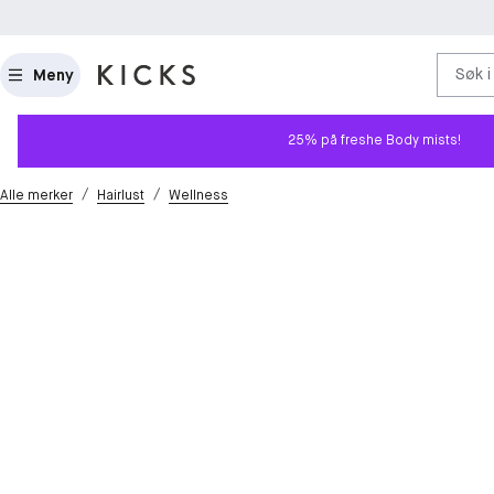
Søk i
Meny
25% på freshe Body mists!
/
/
Alle merker
Hairlust
Wellness