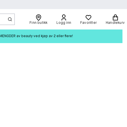
Finn butikk
Logg inn
Favoritter
Handlekurv
ENGDER av beauty ved kjøp av 2 eller flere!