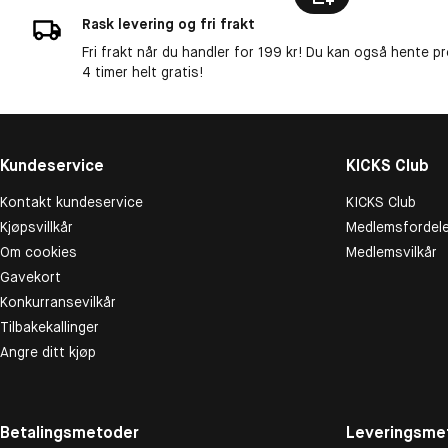
Rask levering og fri frakt
Fri frakt når du handler for 199 kr! Du kan også hente p
4 timer helt gratis!
Kundeservice
KICKS Club
Kontakt kundeservice
KICKS Club
Kjøpsvillkår
Medlemsfordele
Om cookies
Medlemsvilkår
Gavekort
Konkurransevilkår
Tilbakekallinger
Angre ditt kjøp
Betalingsmetoder
Leveringsme