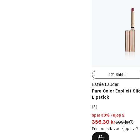
321 Shhhh
333 Sabotage
Estée Lauder
404 No Tomorrow
Pure Color Explicit Sli
Lipstick
419 Playtime
902 Call 555
(3)
Spar 30% • Kjøp 2
Pris: 356,30 kr
356,30 kr
Original pris:
509 kr
Pris per stk. ved kjøp av 2