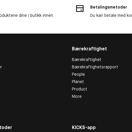
Betalingsmetoder
roduktene dine i butikk innen
Du kan betale med kor
Bærekraftighet
Bærekraftighet
r
Bærekraftighetsrapport
People
Planet
Product
More
toder
KICKS-app