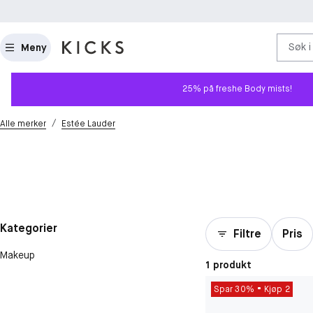
Søk i
Meny
25% på freshe Body mists!
/
Alle merker
Estée Lauder
Kategorier
Filtre
Pris
Makeup
1 produkt
Spar 30%
Kjøp 2