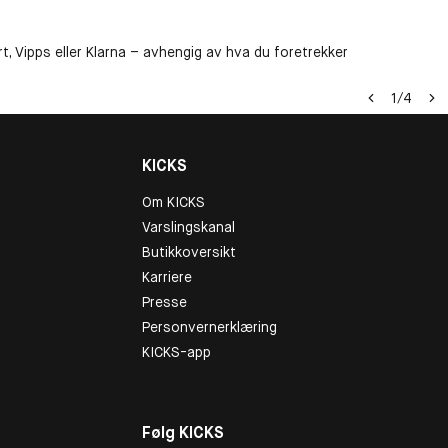
t, Vipps eller Klarna – avhengig av hva du foretrekker
1
/
4
KICKS
Om KICKS
Varslingskanal
Butikkoversikt
Karriere
Presse
Personvernerklæring
KICKS-app
Følg KICKS