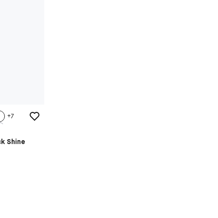
+
7
ck Shine