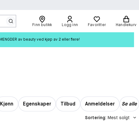
Finn butikk
Logg inn
Favoritter
Handlekurv
ENGDER av beauty ved kjøp av 2 eller flere!
Kjønn
Egenskaper
Tilbud
Anmeldelser
Se alle
Sortering
:
Mest solgt