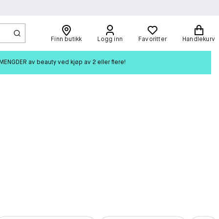
Finn butikk
Logg inn
Favoritter
Handlekurv
ENGDER av beauty ved kjøp av 2 eller flere!