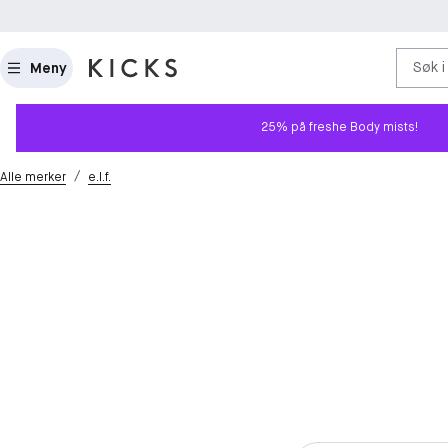
Søk i
Meny
25% på freshe Body mists!
/
Alle merker
e.l.f.