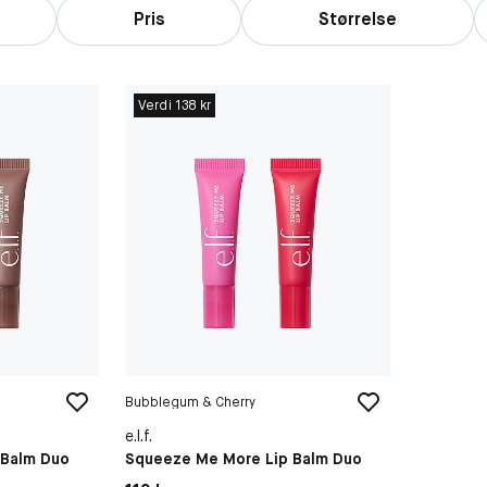
Pris
Størrelse
Verdi 138 kr
Bubblegum & Cherry
e.l.f.
 Balm Duo
Squeeze Me More Lip Balm Duo