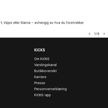
t, Vipps eller Klarna – avhengig av hva du foretrekker
1
/
4
KICKS
Om KICKS
Varslingskanal
Butikkoversikt
Karriere
Presse
Personvernerklæring
KICKS-app