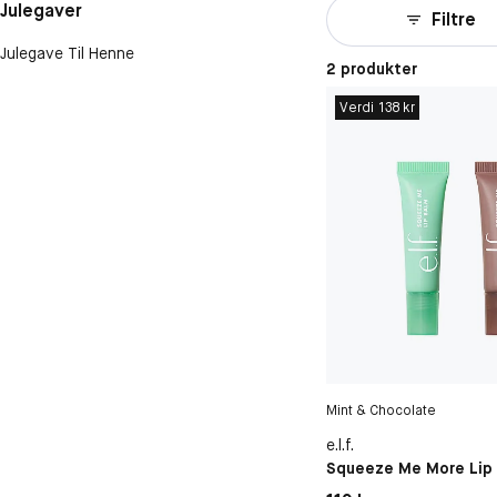
Julegaver
Filtre
Julegave Til Henne
2 produkter
Verdi 138 kr
Mint & Chocolate
e.l.f.
Squeeze Me More Lip