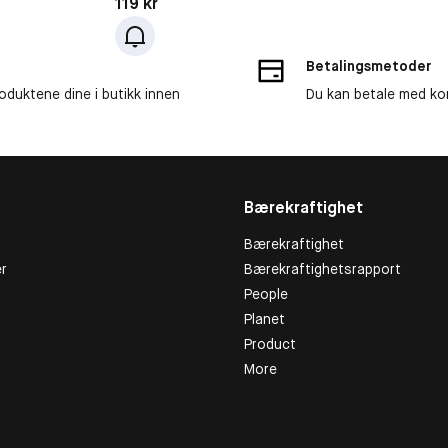
Pris: 119 kr
119 kr
Betalingsmetoder
roduktene dine i butikk innen
Du kan betale med kor
Bærekraftighet
Bærekraftighet
r
Bærekraftighetsrapport
People
Planet
Product
More