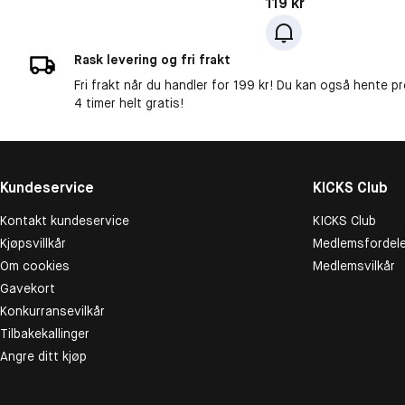
Pris: 119 kr
119 kr
Rask levering og fri frakt
Fri frakt når du handler for 199 kr! Du kan også hente p
4 timer helt gratis!
Kundeservice
KICKS Club
Kontakt kundeservice
KICKS Club
Kjøpsvillkår
Medlemsfordele
Om cookies
Medlemsvilkår
Gavekort
Konkurransevilkår
Tilbakekallinger
Angre ditt kjøp