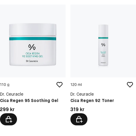
110 g
120 ml
Dr. Ceuracle
Dr. Ceuracle
Cica Regen 95 Soothing Gel
Cica Regen 92 Toner
Pris: 299 kr
Pris: 319 kr
299 kr
319 kr