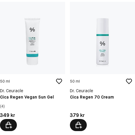
50 ml
50 ml
Dr. Ceuracle
Dr. Ceuracle
Cica Regen Vegan Sun Gel
Cica Regen 70 Cream
(4)
Pris: 349 kr
Pris: 379 kr
349 kr
379 kr