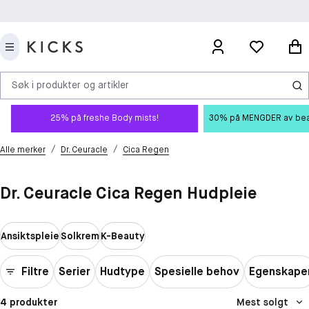
Søk i produkter og artikler
25% på freshe Body mists!
30% på MENGDER av beauty
/
/
Alle merker
Dr. Ceuracle
Cica Regen
Dr. Ceuracle Cica Regen Hudpleie
Ansiktspleie
Solkrem
K-Beauty
Filtre
Serier
Hudtype
Spesielle behov
Egenskape
4 produkter
Mest solgt