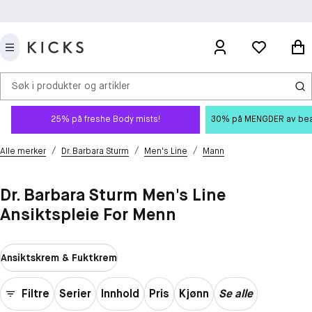
Søk i produkter og artikler
25% på freshe Body mists!
30% på MENGDER av beauty
/
/
/
Alle merker
Dr. Barbara Sturm
Men's Line
Mann
Dr. Barbara Sturm Men's Line
Ansiktspleie For Menn
Ansiktskrem & Fuktkrem
Filtre
Serier
Innhold
Pris
Kjønn
Se alle