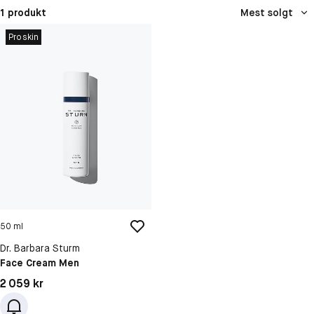
1 produkt
Mest solgt
Proskin
50 ml
Dr. Barbara Sturm
Face Cream Men
Pris: 2 059 kr
2 059 kr