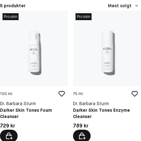
5 produkter
Mest solgt
Proskin
Proskin
150 ml
75 ml
Dr. Barbara Sturm
Dr. Barbara Sturm
Darker Skin Tones Foam
Darker Skin Tones Enzyme
Cleanser
Cleanser
Pris: 729 kr
Pris: 789 kr
729 kr
789 kr