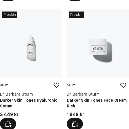
Proskin
Proskin
30 ml
50 ml
Dr. Barbara Sturm
Dr. Barbara Sturm
Darker Skin Tones Hyaluronic
Darker Skin Tones Face Cream
Serum
Rich
Pris: 3 449 kr
Pris: 1 949 kr
3 449 kr
1 949 kr