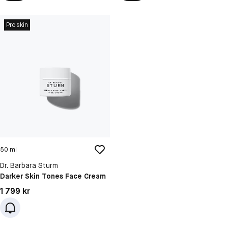
Proskin
50 ml
Dr. Barbara Sturm
Darker Skin Tones Face Cream
Pris: 1 799 kr
1 799 kr