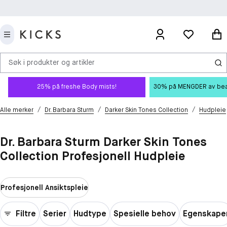
Søk i produkter og artikler
25% på freshe Body mists!
30% på MENGDER av beauty
/
/
/
Alle merker
Dr. Barbara Sturm
Darker Skin Tones Collection
Hudpleie
Dr. Barbara Sturm Darker Skin Tones
Collection Profesjonell Hudpleie
Profesjonell Ansiktspleie
Filtre
Serier
Hudtype
Spesielle behov
Egenskape