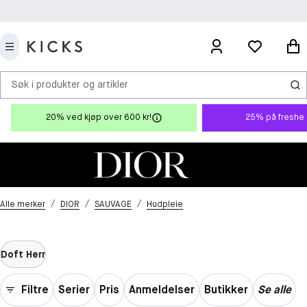
Søk i produkter og artikler
20% ved kjøp over 600 kr!
25% på freshe 
/
/
/
Alle merker
DIOR
SAUVAGE
Hudpleie
Doft Herr
Filtre
Serier
Pris
Anmeldelser
Butikker
Se alle