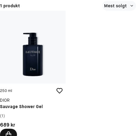
1 produkt
Mest solgt
250 ml
DIOR
Sauvage Shower Gel
(1)
Pris: 689 kr
689 kr