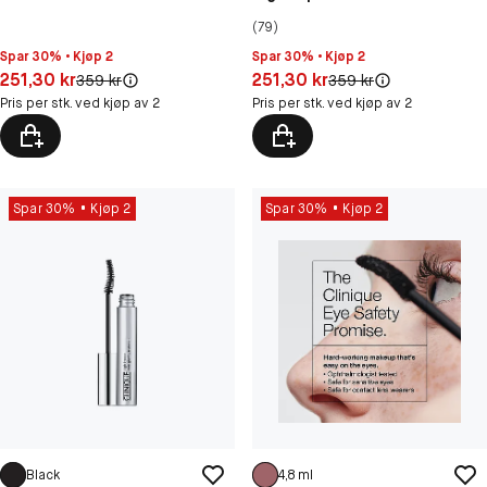
(79)
Spar 30% • Kjøp 2
Spar 30% • Kjøp 2
Pris: 251,30 kr
Pris: 251,30 kr
251,30 kr
251,30 kr
Original pris:
Original pris:
359 kr
359 kr
Pris per stk. ved kjøp av 2
Pris per stk. ved kjøp av 2
Spar 30%
Kjøp 2
Spar 30%
Kjøp 2
Black
4,8 ml