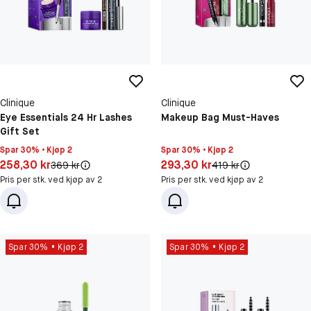
Clinique
Clinique
Eye Essentials 24 Hr Lashes
Makeup Bag Must-Haves
Gift Set
Spar 30% • Kjøp 2
Spar 30% • Kjøp 2
Pris: 258,30 kr
Pris: 293,30 kr
258,30 kr
293,30 kr
Original pris:
Original pris:
369 kr
419 kr
Pris per stk. ved kjøp av 2
Pris per stk. ved kjøp av 2
Spar 30%
Kjøp 2
Spar 30%
Kjøp 2