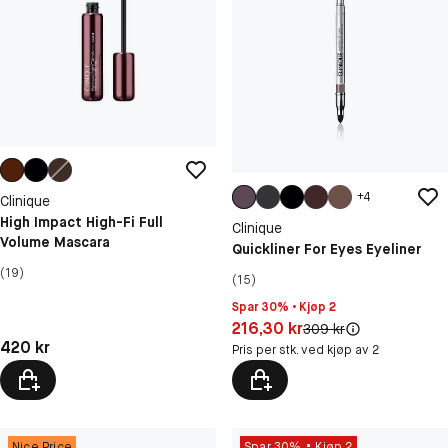
+
4
Clinique
High Impact High-Fi Full
Clinique
Volume Mascara
Quickliner For Eyes Eyeliner
(19)
(15)
Spar 30% • Kjøp 2
Pris: 216,30 kr
216,30 kr
Original pris:
309 kr
Pris: 420 kr
420 kr
Pris per stk. ved kjøp av 2
Nice Price
Spar 30%
Kjøp 2