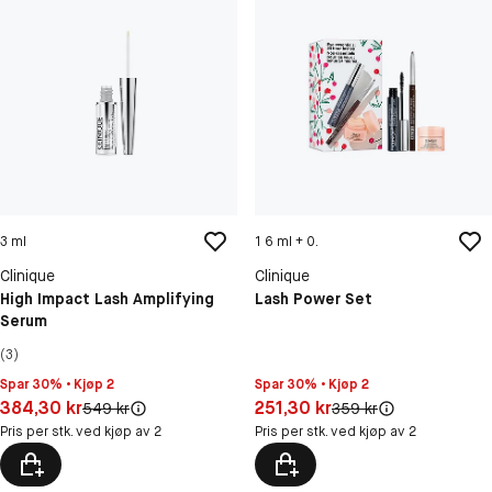
3 ml
1 6 ml + 0.
Clinique
Clinique
High Impact Lash Amplifying
Lash Power Set
Serum
(3)
Spar 30% • Kjøp 2
Spar 30% • Kjøp 2
Pris: 384,30 kr
Pris: 251,30 kr
384,30 kr
251,30 kr
Original pris:
Original pris:
549 kr
359 kr
Pris per stk. ved kjøp av 2
Pris per stk. ved kjøp av 2