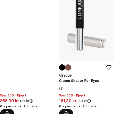
Clinique
Cream Shaper For Eyes
(2)
Spar 30% • Kjøp 2
Spar 30% • Kjøp 2
Pris: 265,30 kr
Pris: 181,30 kr
265,30 kr
181,30 kr
Original pris:
Original pris:
379 kr
259 kr
Pris per stk. ved kjøp av 2
Pris per stk. ved kjøp av 2