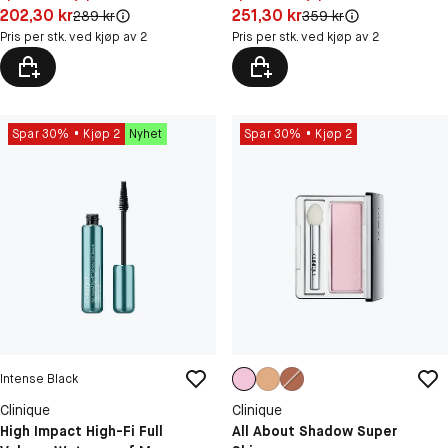
Pris: 202,30 kr
Pris: 251,30 kr
202,30 kr
251,30 kr
Original pris:
Original pris:
289 kr
359 kr
Pris per stk. ved kjøp av 2
Pris per stk. ved kjøp av 2
Spar 30%
Kjøp 2
Nyhet
Spar 30%
Kjøp 2
Intense Black
Clinique
Clinique
High Impact High-Fi Full
All About Shadow Super