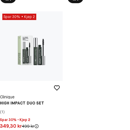
Spar 30%
Kjøp 2
Clinique
HIGH IMPACT DUO SET
(1)
Spar 30% • Kjøp 2
Pris: 349,30 kr
349,30 kr
Original pris:
499 kr