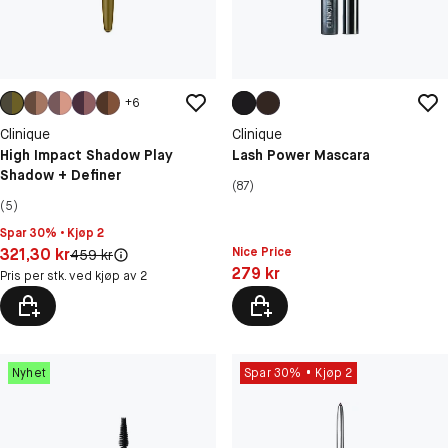
+
6
Clinique
Clinique
High Impact Shadow Play
Lash Power Mascara
Shadow + Definer
(87)
(5)
Spar 30% • Kjøp 2
Pris: 321,30 kr
321,30 kr
Nice Price
Original pris:
459 kr
Pris: 279 kr
279 kr
Pris per stk. ved kjøp av 2
Nyhet
Spar 30%
Kjøp 2