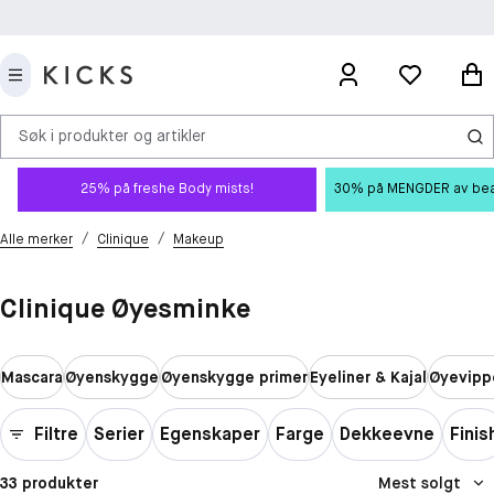
Søk i produkter og artikler
25% på freshe Body mists!
30% på MENGDER av beauty
/
/
Alle merker
Clinique
Makeup
Clinique Øyesminke
Mascara
Øyenskygge
Øyenskygge primer
Eyeliner & Kajal
Øyevipp
Filtre
Serier
Egenskaper
Farge
Dekkeevne
Finis
33 produkter
Mest solgt