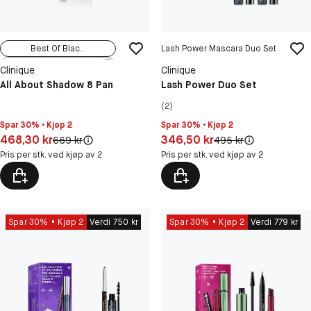
Best Of Blac...
Lash Power Mascara Duo Set
Pink Honey
Clinique
Clinique
Nude Honey
All About Shadow 8 Pan
Lash Power Duo Set
(2)
Spar 30% • Kjøp 2
Spar 30% • Kjøp 2
Pris: 468,30 kr
Pris: 346,50 kr
468,30 kr
346,50 kr
Original pris:
Original pris:
669 kr
495 kr
Pris per stk. ved kjøp av 2
Pris per stk. ved kjøp av 2
Spar 30%
Kjøp 2
Verdi 750 kr
Spar 30%
Kjøp 2
Verdi 779 kr