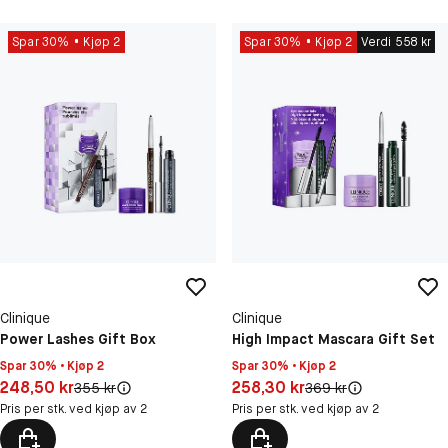
Spar 30%
Kjøp 2
Spar 30%
Kjøp 2
Verdi 558 kr
Clinique
Clinique
Power Lashes Gift Box
High Impact Mascara Gift Set
Spar 30% • Kjøp 2
Spar 30% • Kjøp 2
Pris: 248,50 kr
Pris: 258,30 kr
248,50 kr
258,30 kr
Original pris:
Original pris:
355 kr
369 kr
Pris per stk. ved kjøp av 2
Pris per stk. ved kjøp av 2