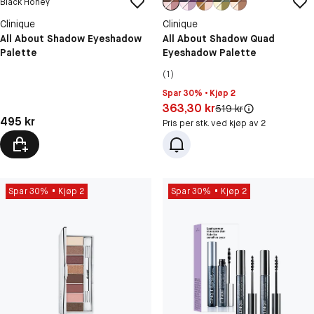
Black Honey
Clinique
Clinique
All About Shadow Eyeshadow
All About Shadow Quad
Palette
Eyeshadow Palette
(1)
Spar 30% • Kjøp 2
Pris: 363,30 kr
363,30 kr
Original pris:
519 kr
Pris: 495 kr
495 kr
Pris per stk. ved kjøp av 2
Spar 30%
Kjøp 2
Spar 30%
Kjøp 2