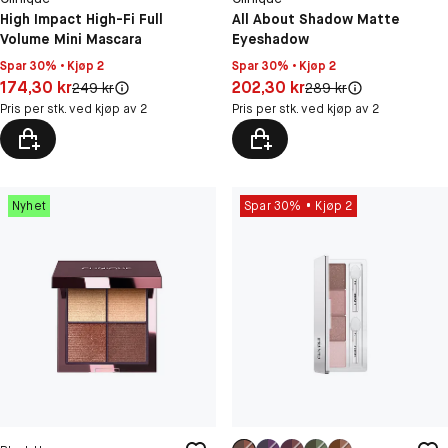
High Impact High-Fi Full
All About Shadow Matte
Volume Mini Mascara
Eyeshadow
Spar 30% • Kjøp 2
Spar 30% • Kjøp 2
Pris: 174,30 kr
Pris: 202,30 kr
174,30 kr
202,30 kr
Original pris:
Original pris:
249 kr
289 kr
Pris per stk. ved kjøp av 2
Pris per stk. ved kjøp av 2
Nyhet
Spar 30%
Kjøp 2