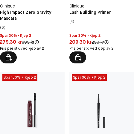
Clinique
Clinique
High Impact Zero Gravity
Lash Building Primer
Mascara
(4)
(6)
Spar 30% • Kjøp 2
Spar 30% • Kjøp 2
Pris: 279,30 kr
Pris: 209,30 kr
279,30 kr
209,30 kr
Original pris:
Original pris:
399 kr
299 kr
Pris per stk. ved kjøp av 2
Pris per stk. ved kjøp av 2
Spar 30%
Kjøp 2
Spar 30%
Kjøp 2