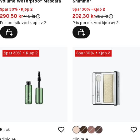
Volume Waterproof Mascara
Shimmer
Spar 30% • Kjøp 2
Spar 30% • Kjøp 2
Pris: 290,50 kr
Pris: 202,30 kr
290,50 kr
202,30 kr
Original pris:
Original pris:
415 kr
289 kr
Pris per stk. ved kjøp av 2
Pris per stk. ved kjøp av 2
Spar 30%
Kjøp 2
Spar 30%
Kjøp 2
Black
Clinique
Clinique