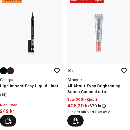
10 ml
Clinique
Clinique
High Impact Easy Liquid Liner
All About Eyes Brightening
Serum Concentrate
(14)
Spar 30% • Kjøp 2
Pris: 405,30 kr
Nice Price
405,30 kr
Original pris:
579 kr
Pris: 249 kr
249 kr
Pris per stk. ved kjøp av 2