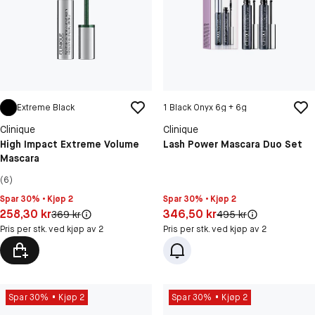
Extreme Black
1 Black Onyx 6g + 6g
Clinique
Clinique
High Impact Extreme Volume
Lash Power Mascara Duo Set
Mascara
(6)
Spar 30% • Kjøp 2
Spar 30% • Kjøp 2
Pris: 258,30 kr
Pris: 346,50 kr
258,30 kr
346,50 kr
Original pris:
Original pris:
369 kr
495 kr
Pris per stk. ved kjøp av 2
Pris per stk. ved kjøp av 2
Spar 30%
Kjøp 2
Spar 30%
Kjøp 2