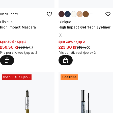
Black Honey
+
3
Clinique
Clinique
High Impact Mascara
High Impact Gel Tech Eyeliner
(1)
Spar 30% • Kjøp 2
Spar 30% • Kjøp 2
Pris: 258,30 kr
Pris: 223,30 kr
258,30 kr
223,30 kr
Original pris:
Original pris:
369 kr
319 kr
Pris per stk. ved kjøp av 2
Pris per stk. ved kjøp av 2
Spar 30%
Kjøp 2
Nice Price