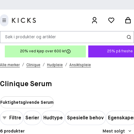
Søk i produkter og artikler
20% ved kjøp over 600 kr!
25% på freshe 
/
/
/
Alle merker
Clinique
Hudpleie
Ansiktspleie
Clinique Serum
Fuktighetsgivende Serum
Filtre
Serier
Hudtype
Spesielle behov
Egenskape
6 produkter
Mest solgt