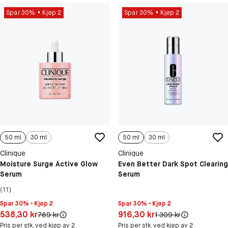
Spar 30%
Kjøp 2
Spar 30%
Kjøp 2
50 ml
30 ml
50 ml
30 ml
Clinique
Clinique
Moisture Surge Active Glow
Even Better Dark Spot Clearing
Serum
Serum
(11)
Spar 30% • Kjøp 2
Spar 30% • Kjøp 2
Pris: 538,30 kr
Pris: 916,30 kr
538,30 kr
916,30 kr
Original pris:
Original pris:
769 kr
1 309 kr
Pris per stk. ved kjøp av 2
Pris per stk. ved kjøp av 2