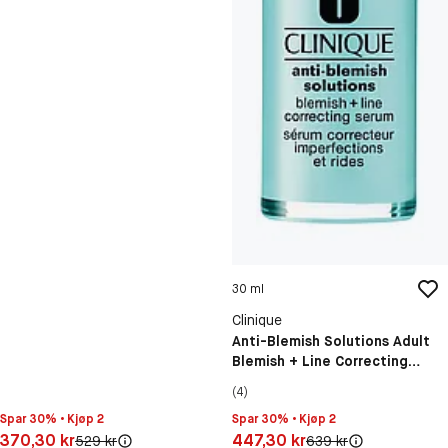
30 ml
Clinique
Anti-Blemish Solutions Adult
Blemish + Line Correcting
Serum
(4)
Spar 30% • Kjøp 2
Spar 30% • Kjøp 2
Pris: 370,30 kr
Pris: 447,30 kr
370,30 kr
447,30 kr
Original pris:
Original pris:
529 kr
639 kr