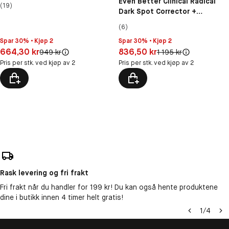
Even Better Clinical Radical
(19)
Dark Spot Corrector +
Interrupter Serum
(6)
Spar 30% • Kjøp 2
Spar 30% • Kjøp 2
Pris: 664,30 kr
Pris: 836,50 kr
664,30 kr
836,50 kr
Original pris:
Original pris:
949 kr
1 195 kr
Pris per stk. ved kjøp av 2
Pris per stk. ved kjøp av 2
Rask levering og fri frakt
Fri frakt når du handler for 199 kr! Du kan også hente produktene
dine i butikk innen 4 timer helt gratis!
1
/
4