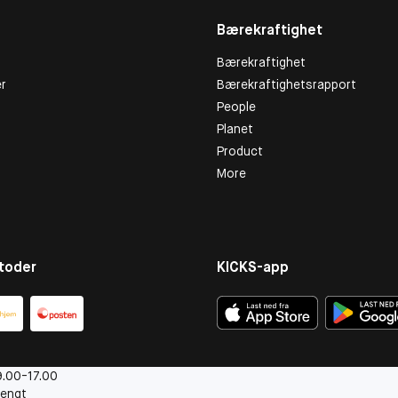
Bærekraftighet
Bærekraftighet
r
Bærekraftighetsrapport
People
Planet
Product
More
toder
KICKS-app
.00-17.00
engt