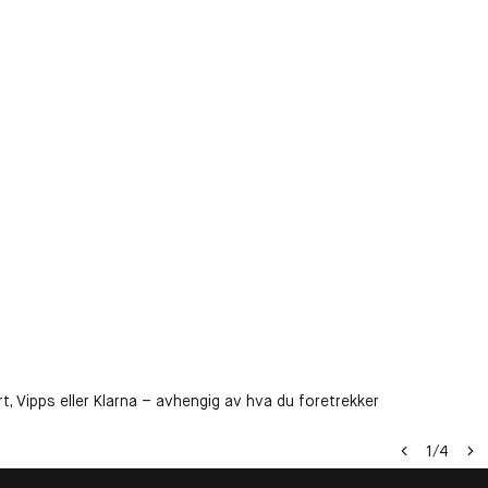
t, Vipps eller Klarna – avhengig av hva du foretrekker
1
/
4