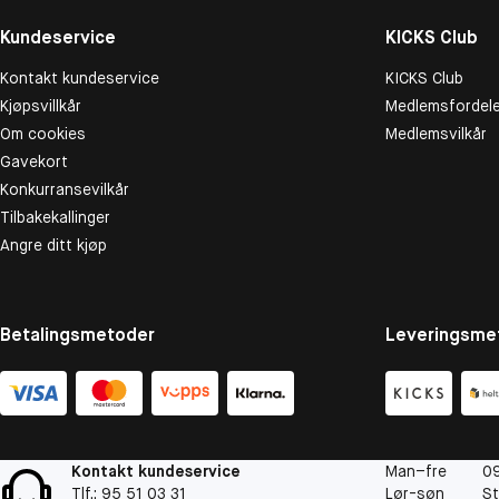
Kundeservice
KICKS Club
Kontakt kundeservice
KICKS Club
Kjøpsvillkår
Medlemsfordele
Om cookies
Medlemsvilkår
Gavekort
Konkurransevilkår
Tilbakekallinger
Angre ditt kjøp
Betalingsmetoder
Leveringsme
Kontakt kundeservice
Man–fre
09
Tlf.: 95 51 03 31
Lør-søn
St