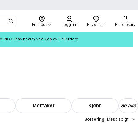
Finn butikk
Logg inn
Favoritter
Handlekurv
ENGDER av beauty ved kjøp av 2 eller flere!
Mottaker
Kjønn
Se alle
Sortering
:
Mest solgt