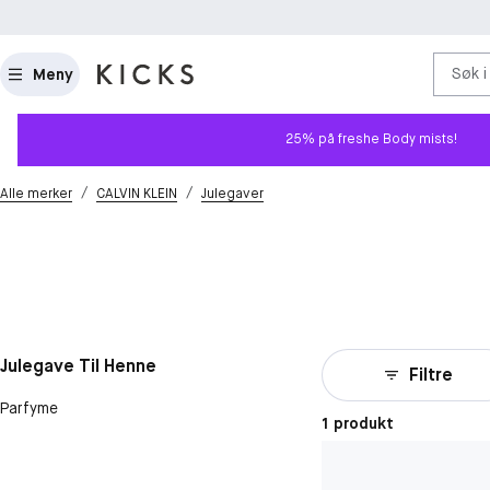
Søk i
Meny
25% på freshe Body mists!
/
/
Alle merker
CALVIN KLEIN
Julegaver
Julegave Til Henne
Filtre
Parfyme
1 produkt