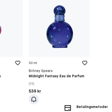
50 ml
Britney Spears
m
Midnight Fantasy Eau de Parfum
(11)
Pris: 539 kr
539 kr
Betalingsmetoder