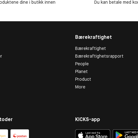
roduktene dine i butikk innen
Du kan betale med kor
Bærekraftighet
Bærekraftighet
r
Bærekraftighetsrapport
People
Planet
Product
More
toder
KICKS-app