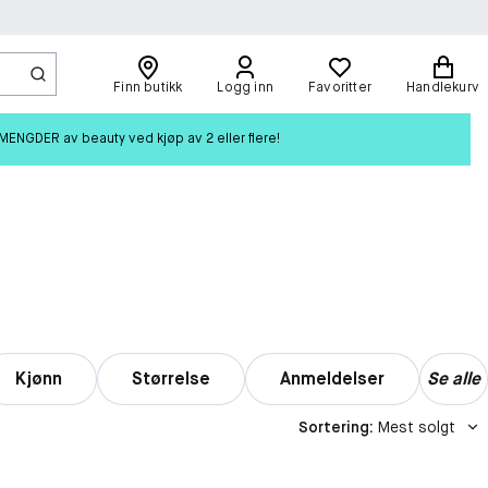
Finn butikk
Logg inn
Favoritter
Handlekurv
ENGDER av beauty ved kjøp av 2 eller flere!
Kjønn
Størrelse
Anmeldelser
Se alle
Sortering
:
Mest solgt