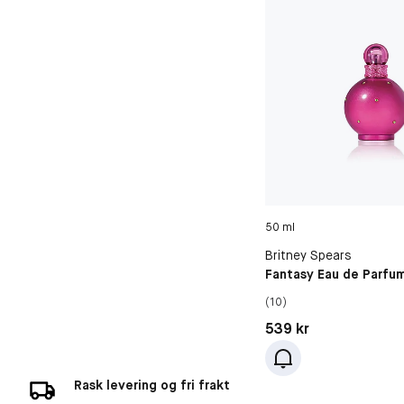
50 ml
Britney Spears
Fantasy Eau de Parfu
(10)
Pris: 539 kr
539 kr
Rask levering og fri frakt