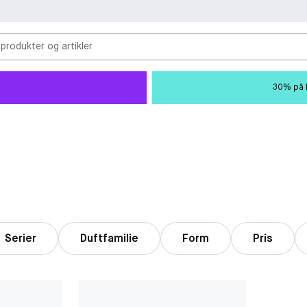
 produkter og artikler
30% på M
Serier
Duftfamilie
Form
Pris