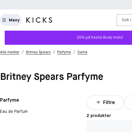
Søk i
Meny
25% på freshe Body mists!
/
/
/
Alle merker
Britney Spears
Parfyme
Dame
Britney Spears Parfyme
Parfyme
Filtre
Eau de Parfum
2 produkter