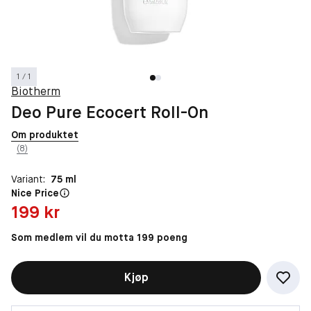
1 / 1
Biotherm
Deo Pure Ecocert Roll-On
Om produktet
(8)
Variant:
75 ml
Nice Price
Pris: 199 kr
199 kr
Som medlem vil du motta 199 poeng
Kjøp