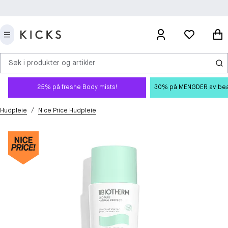
Søk i produkter og artikler
25% på freshe Body mists!
30% på MENGDER av beauty
/
Hudpleie
Nice Price Hudpleie