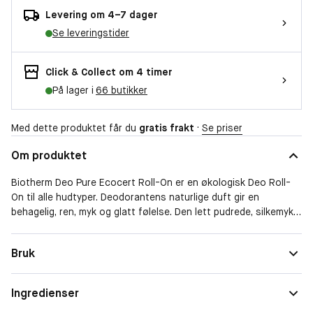
Levering om 4–7 dager
Se leveringstider
Click & Collect om 4 timer
På lager i
66 butikker
Med dette produktet får du
gratis frakt
·
Se priser
Om produktet
Biotherm Deo Pure Ecocert Roll-On er en økologisk Deo Roll-
On til alle hudtyper. Deodorantens naturlige duft gir en
behagelig, ren, myk og glatt følelse. Den lett pudrede, silkemyke
hinnen beskytter og pleier huden. Motvirker lukt, smitter ikke av
og er lett å påføre.
Hudtype
Normal
Bruk
Form
Roll-on
Ingredienser