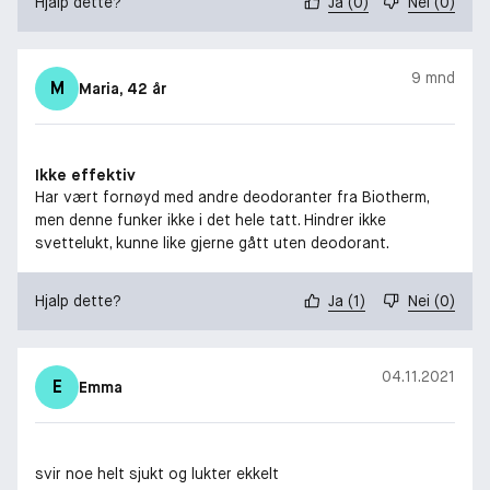
Hjalp dette?
Ja
(
0
)
Nei
(
0
)
9 mnd
M
Maria
, 42 år
Ikke effektiv
Har vært fornøyd med andre deodoranter fra Biotherm,
men denne funker ikke i det hele tatt. Hindrer ikke
svettelukt, kunne like gjerne gått uten deodorant.
Hjalp dette?
Ja
(
1
)
Nei
(
0
)
04.11.2021
E
Emma
svir noe helt sjukt og lukter ekkelt