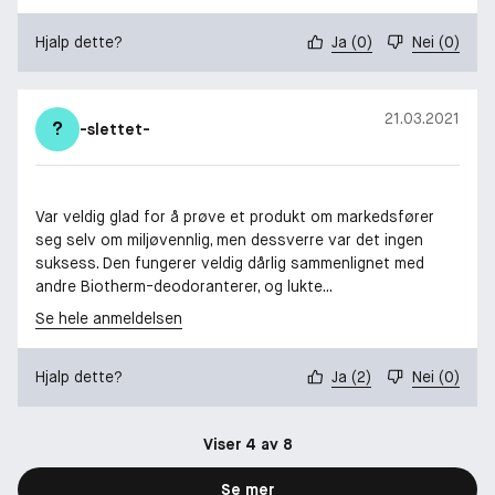
Hjalp dette?
Ja
(
0
)
Nei
(
0
)
21.03.2021
?
-slettet-
Var veldig glad for å prøve et produkt om markedsfører
seg selv om miljøvennlig, men dessverre var det ingen
suksess. Den fungerer veldig dårlig sammenlignet med
andre Biotherm-deodoranterer, og lukte...
Se hele anmeldelsen
Hjalp dette?
Ja
(
2
)
Nei
(
0
)
Viser 4 av 8
Se mer