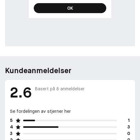
OK
Kundeanmeldelser
2.6
Basert på
8
anmeldelser
Se fordelingen av stjerner her
5
1
4
3
3
0
2
0