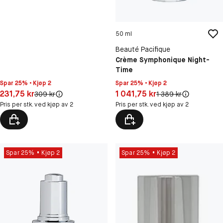
50 ml
Beauté Pacifique
Crème Symphonique Night-
Time
Spar 25% • Kjøp 2
Spar 25% • Kjøp 2
Pris: 231,75 kr
Pris: 1 041,75 kr
231,75 kr
1 041,75 kr
Original pris:
Original pris:
309 kr
1 389 kr
Pris per stk. ved kjøp av 2
Pris per stk. ved kjøp av 2
Spar 25%
Kjøp 2
Spar 25%
Kjøp 2