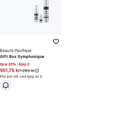
Beauté Pacifique
Gift Box Symphonique
Spar 25% • Kjøp 2
Pris: 951,75 kr
951,75 kr
Original pris:
1 269 kr
Pris per stk. ved kjøp av 2