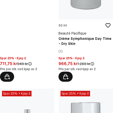
50 ml
Beauté Pacifique
Crème Symphonique Day Time
- Dry Skin
(1)
Spar 25% • Kjøp 2
Spar 25% • Kjøp 2
Pris: 711,75 kr
Pris: 966,75 kr
711,75 kr
966,75 kr
Original pris:
Original pris:
949 kr
1 289 kr
Pris per stk. ved kjøp av 2
Pris per stk. ved kjøp av 2
Spar 25%
Kjøp 2
Spar 25%
Kjøp 2