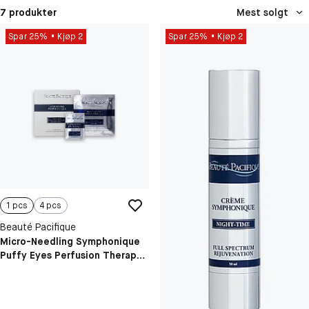
7 produkter
Mest solgt
Spar 25%
Kjøp 2
Spar 25%
Kjøp 2
1 pcs
4 pcs
Beauté Pacifique
Micro-Needling Symphonique
Puffy Eyes Perfusion Therapy
Treatment Kit