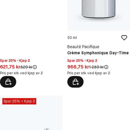
50 ml
Beauté Pacifique
Crème Symphonique Day-Time
Spar 25% • Kjøp 2
Spar 25% • Kjøp 2
Pris: 621,75 kr
Pris: 966,75 kr
621,75 kr
966,75 kr
Original pris:
Original pris:
829 kr
1 289 kr
Pris per stk. ved kjøp av 2
Pris per stk. ved kjøp av 2
Spar 25%
Kjøp 2