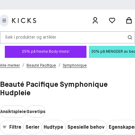
Søk i produkter og artikler
25% på freshe Body mists!
30% på MENGDER av beauty
/
/
Alle merker
Beauté Pacifique
Symphonique
Beauté Pacifique Symphonique
Hudpleie
Ansiktspleie
Gavetips
Filtre
Serier
Hudtype
Spesielle behov
Egenskape