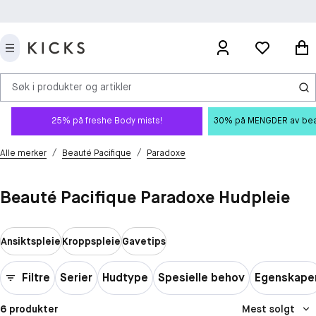
Søk i produkter og artikler
25% på freshe Body mists!
30% på MENGDER av beauty
/
/
Alle merker
Beauté Pacifique
Paradoxe
Beauté Pacifique Paradoxe Hudpleie
Ansiktspleie
Kroppspleie
Gavetips
Filtre
Serier
Hudtype
Spesielle behov
Egenskape
6 produkter
Mest solgt