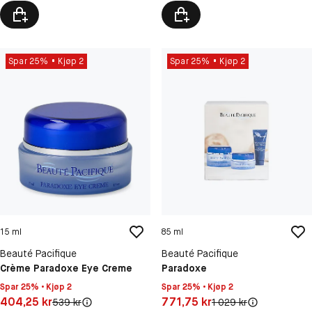
Spar 25%
Kjøp 2
Spar 25%
Kjøp 2
15 ml
85 ml
Beauté Pacifique
Beauté Pacifique
Crème Paradoxe Eye Creme
Paradoxe
Spar 25% • Kjøp 2
Spar 25% • Kjøp 2
Pris: 404,25 kr
Pris: 771,75 kr
404,25 kr
771,75 kr
Original pris:
Original pris:
539 kr
1 029 kr