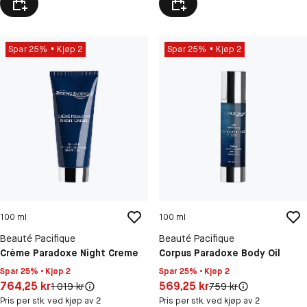
Spar 25%
Kjøp 2
Spar 25%
Kjøp 2
100 ml
100 ml
Beauté Pacifique
Beauté Pacifique
Crème Paradoxe Night Creme
Corpus Paradoxe Body Oil
Spar 25% • Kjøp 2
Spar 25% • Kjøp 2
Pris: 764,25 kr
Pris: 569,25 kr
764,25 kr
569,25 kr
Original pris:
Original pris:
1 019 kr
759 kr
Pris per stk. ved kjøp av 2
Pris per stk. ved kjøp av 2