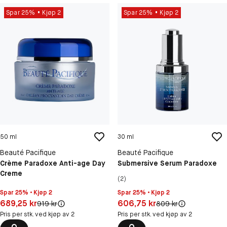
Spar 25%
Kjøp 2
Spar 25%
Kjøp 2
50 ml
30 ml
Beauté Pacifique
Beauté Pacifique
Crème Paradoxe Anti-age Day
Submersive Serum Paradoxe
Creme
(2)
Spar 25% • Kjøp 2
Spar 25% • Kjøp 2
Pris: 689,25 kr
Pris: 606,75 kr
689,25 kr
606,75 kr
Original pris:
Original pris:
919 kr
809 kr
Pris per stk. ved kjøp av 2
Pris per stk. ved kjøp av 2