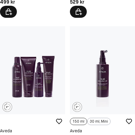
Pris: 499 kr
Pris: 529 kr
499 kr
529 kr
150 ml
30 ml, Mini
Aveda
Aveda