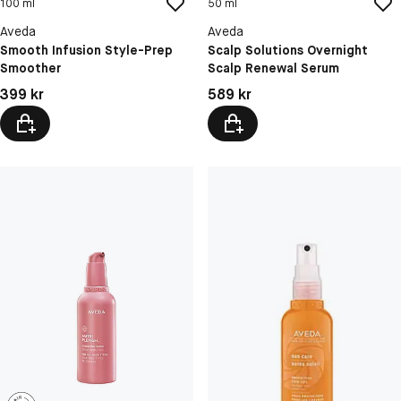
100 ml
50 ml
Aveda
Aveda
Smooth Infusion Style-Prep
Scalp Solutions Overnight
Smoother
Scalp Renewal Serum
Pris: 399 kr
Pris: 589 kr
399 kr
589 kr