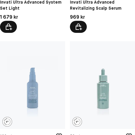
Invati Ultra Advanced System
Invati Ultra Advanced
Set Light
Revitalizing Scalp Serum
Pris: 1 679 kr
Pris: 969 kr
1 679 kr
969 kr