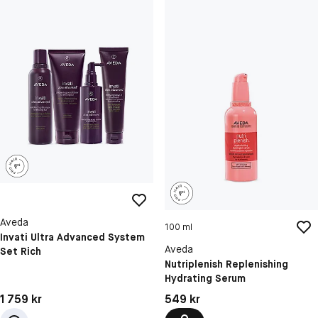
Aveda
100 ml
Invati Ultra Advanced System
Aveda
Set Rich
Nutriplenish Replenishing
Hydrating Serum
Pris: 1 759 kr
Pris: 549 kr
1 759 kr
549 kr