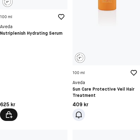
100 ml
Aveda
Nutriplenish Hydrating Serum
100 ml
Aveda
Sun Care Protective Veil Hair
Treatment
Pris: 625 kr
Pris: 409 kr
625 kr
409 kr