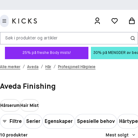
Søk i produkter og artikler
25% på freshe Body mists!
30% på MENGDER av beauty
/
/
/
Alle merker
Aveda
Hår
Profesjonell Hårpleie
Aveda Finishing
Hårserum
Hair Mist
Filtre
Serier
Egenskaper
Spesielle behov
Hårtype
10 produkter
Mest solgt