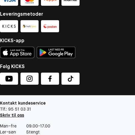
Leveringsmetoder
KICKS-app
Følg KICKS
Kontakt kundeservice
Tlf.: 95 51 03 31
Skriv til oss
Man–fre
09.00-17.00
Lør-søn
Stengt