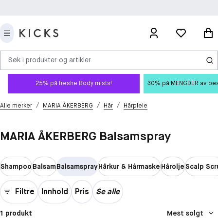
Søk i produkter og artikler
25% på freshe Body mists!
30% på MENGDER av beauty
/
/
/
Alle merker
MARIA ÅKERBERG
Hår
Hårpleie
MARIA ÅKERBERG Balsamspray
Shampoo
Balsam
Balsamspray
Hårkur & Hårmaske
Hårolje
Scalp Scr
Filtre
Innhold
Pris
Se alle
1 produkt
Mest solgt