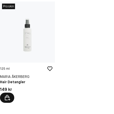
Proskin
125 ml
MARIA ÅKERBERG
Hair Detangler
Pris: 149 kr
149 kr