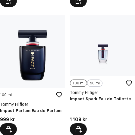
100 ml
50 ml
Tommy Hilfiger
100 ml
Impact Spark Eau de Toilette
Tommy Hilfiger
Impact Parfum Eau de Parfum
Pris: 999 kr
Pris: 1 109 kr
999 kr
1 109 kr