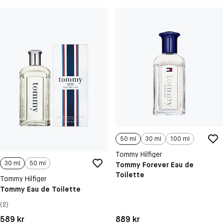
50 ml
30 ml
100 ml
Tommy Hilfiger
30 ml
50 ml
Tommy Forever Eau de
Toilette
Tommy Hilfiger
Tommy Eau de Toilette
(2)
Pris: 889 kr
Pris: 589 kr
889 kr
589 kr