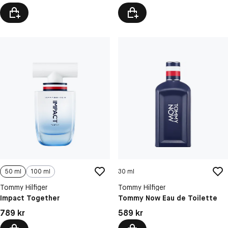
50 ml
100 ml
30 ml
Tommy Hilfiger
Tommy Hilfiger
Impact Together
Tommy Now Eau de Toilette
Pris: 789 kr
Pris: 589 kr
789 kr
589 kr