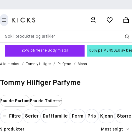
Søk i produkter og artikler
25% på freshe Body mists!
30% på MENGDER av beauty
/
/
/
Alle merker
Tommy Hilfiger
Parfyme
Mann
Tommy Hilfiger Parfyme
Eau de Parfum
Eau de Toilette
Filtre
Serier
Duftfamilie
Form
Pris
Kjønn
Større
9 produkter
Mest solgt