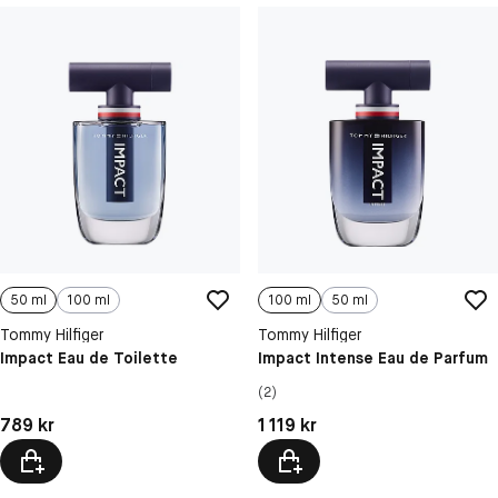
50 ml
100 ml
100 ml
50 ml
Tommy Hilfiger
Tommy Hilfiger
Impact Eau de Toilette
Impact Intense Eau de Parfum
(2)
Pris: 789 kr
Pris: 1 119 kr
789 kr
1 119 kr