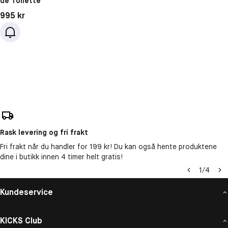
de Toilette
Pris: 995 kr
995 kr
Rask levering og fri frakt
Fri frakt når du handler for 199 kr! Du kan også hente produktene
dine i butikk innen 4 timer helt gratis!
1
/
4
Kundeservice
KICKS Club