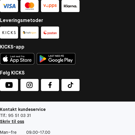
Leveringsmetoder
KICKS-app
Følg KICKS
Kontakt kundeservice
Tlf.: 95 51 03 31
Skriv til oss
Man–fre
09.00-17.00