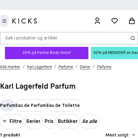
Søk i produkter og artikler
25% på freshe Body mists!
30% på MENGDER av beauty
/
/
/
/
Alle merker
Karl Lagerfeld
Parfyme
Dame
Parfyme
Karl Lagerfeld Parfum
Parfum
Eau de Parfum
Eau de Toilette
Filtre
Serier
Pris
Butikker
Se alle
1 produkt
Mest solgt