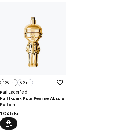
100 ml
60 ml
Karl Lagerfeld
Karl Ikonik Pour Femme Absolu
Parfum
Pris: 1 045 kr
1 045 kr