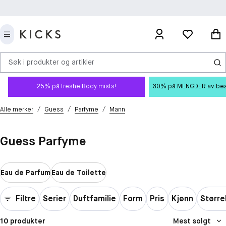
Søk i produkter og artikler
25% på freshe Body mists!
30% på MENGDER av beauty
/
/
/
Alle merker
Guess
Parfyme
Mann
Guess Parfyme
Eau de Parfum
Eau de Toilette
Filtre
Serier
Duftfamilie
Form
Pris
Kjønn
Større
10 produkter
Mest solgt