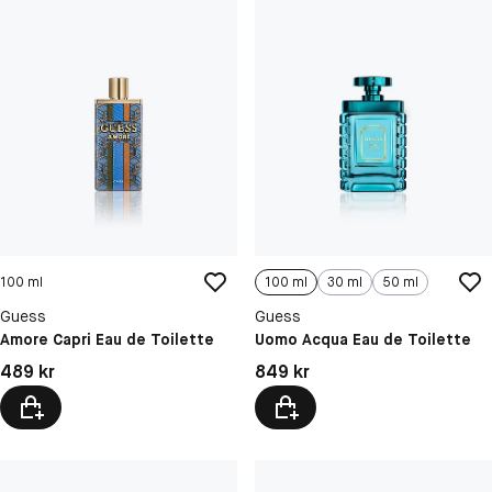
100 ml
100 ml
30 ml
50 ml
Guess
Guess
Amore Capri Eau de Toilette
Uomo Acqua Eau de Toilette
Pris: 489 kr
Pris: 849 kr
489 kr
849 kr