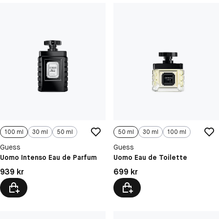
100 ml
30 ml
50 ml
50 ml
30 ml
100 ml
Guess
Guess
Uomo Intenso Eau de Parfum
Uomo Eau de Toilette
Pris: 939 kr
Pris: 699 kr
939 kr
699 kr