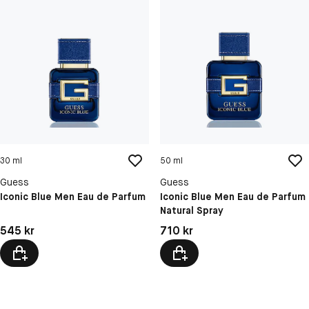
30 ml
50 ml
Guess
Guess
Iconic Blue Men Eau de Parfum
Iconic Blue Men Eau de Parfum
Natural Spray
Pris: 545 kr
Pris: 710 kr
545 kr
710 kr