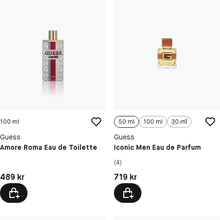
100 ml
50 ml
100 ml
30 ml
Guess
Guess
Amore Roma Eau de Toilette
Iconic Men Eau de Parfum
(4)
Pris: 489 kr
Pris: 719 kr
489 kr
719 kr