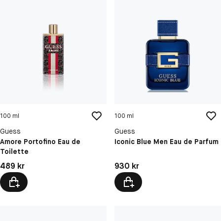
100 ml
100 ml
Guess
Guess
Amore Portofino Eau de
Iconic Blue Men Eau de Parfum
Toilette
Pris: 489 kr
Pris: 930 kr
489 kr
930 kr