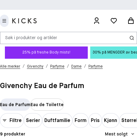
Søk i produkter og artikler
25% på freshe Body mists!
30% på MENGDER av beauty
/
/
/
/
Alle merker
Givenchy
Parfyme
Dame
Parfyme
Givenchy Eau de Parfum
Eau de Parfum
Eau de Toilette
Filtre
Serier
Duftfamilie
Form
Pris
Kjønn
Større
9 produkter
Mest solgt