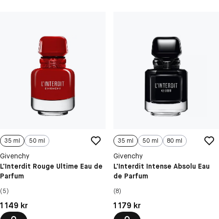
35 ml
50 ml
35 ml
50 ml
80 ml
Givenchy
Givenchy
L'Interdit Rouge Ultime Eau de
L'Interdit Intense Absolu Eau
Parfum
de Parfum
(5)
(8)
Pris: 1 149 kr
Pris: 1 179 kr
1 149 kr
1 179 kr