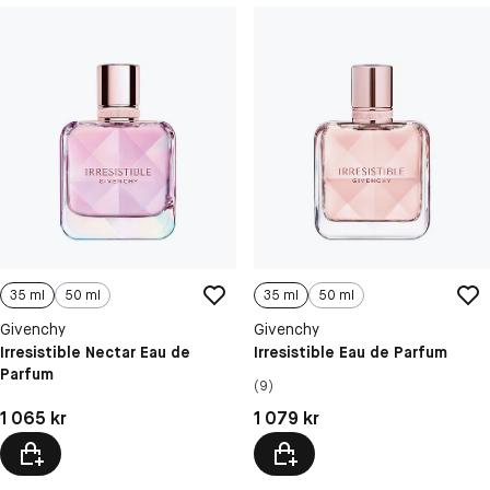
35 ml
50 ml
35 ml
50 ml
Givenchy
Givenchy
Irresistible Nectar Eau de
Irresistible Eau de Parfum
Parfum
(9)
Pris: 1 065 kr
Pris: 1 079 kr
1 065 kr
1 079 kr