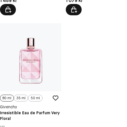
1 489 kr
1 079 kr
80 ml
35 ml
50 ml
Givenchy
Irresistible Eau de Parfum Very
Floral