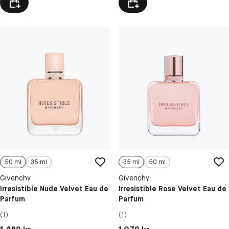
50 ml
35 ml
35 ml
50 ml
Givenchy
Givenchy
Irresistible Nude Velvet Eau de
Irresistible Rose Velvet Eau de
Parfum
Parfum
(1)
(1)
Pris: 1 489 kr
Pris: 1 079 kr