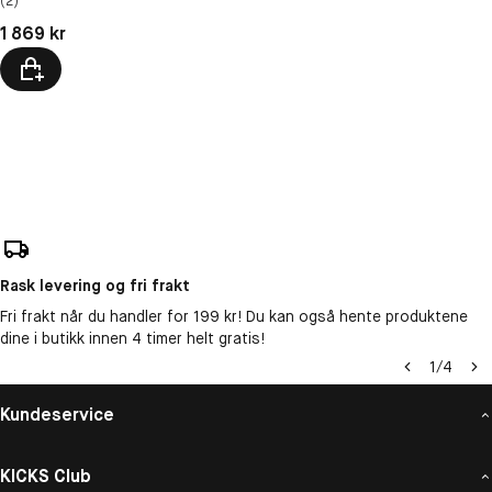
(2)
Pris: 1 869 kr
1 869 kr
Rask levering og fri frakt
Fri frakt når du handler for 199 kr! Du kan også hente produktene
dine i butikk innen 4 timer helt gratis!
1
/
4
Kundeservice
KICKS Club