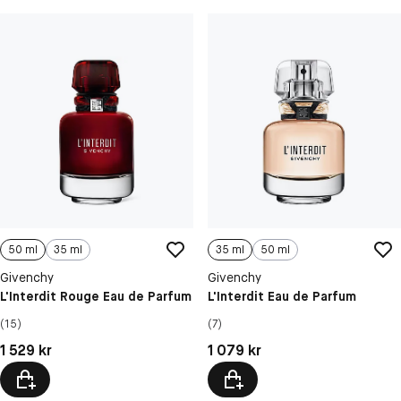
50 ml
35 ml
35 ml
50 ml
Givenchy
Givenchy
L'Interdit Rouge Eau de Parfum
L'Interdit Eau de Parfum
(15)
(7)
Pris: 1 529 kr
Pris: 1 079 kr
1 529 kr
1 079 kr